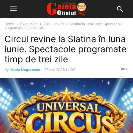
Home
Eveniment
Circul revine la Slatina în luna iunie. Spectacole
programate timp de trei...
Circul revine la Slatina în luna
iunie. Spectacole programate
timp de trei zile
0
By
Maria Ungureanu
-
27 mai 2026 14:02