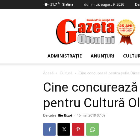
C
31.7
duminică, august 9, 2026
De
Slatina
Gazeta
Oltului
ADMINISTRAȚIE
ANUNȚURI
CULTU
Acasă
Cultură
Cine concurează pentru șefia Direcț
Cine concurează p
pentru Cultură Ol
De către
Ilie Bîzoi
-
16 mai 2019 07:09