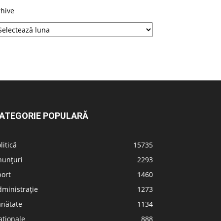
rhive
ATEGORIE POPULARĂ
litică
15735
nunțuri
2293
port
1460
ministrație
1273
ănătate
1134
aționale
888