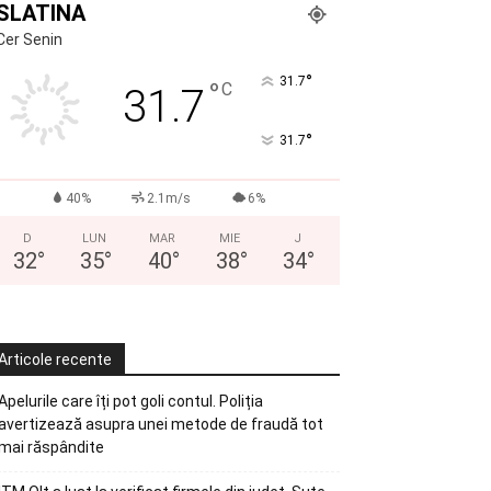
SLATINA
Cer Senin
°
31.7
°
C
31.7
°
31.7
40%
2.1m/s
6%
D
LUN
MAR
MIE
J
32
°
35
°
40
°
38
°
34
°
Articole recente
Apelurile care îți pot goli contul. Poliția
avertizează asupra unei metode de fraudă tot
mai răspândite