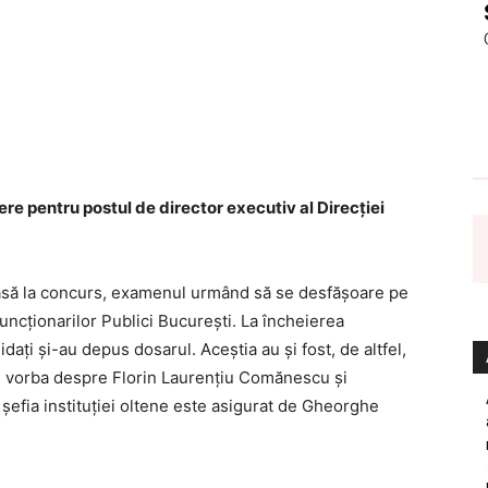
ere pentru postul de director executiv al Direc
ției
coasă la concurs, examenul urmând să se desfășoare pe
uncționarilor Publici București. La încheierea
dați și-au depus dosarul. Aceștia au și fost, de altfel,
te vorba despre Florin Laurențiu Comănescu și
 şefia instituţiei oltene este asigurat de Gheorghe