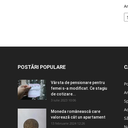
A
POSTĂRI POPULARE
C
Vârsta de pensionare pentru
Po
femei s-a modificat. Ce stagiu
A
de cotizare...
3 iulie 2023 10:06
S
Ad
Moneda românească care
valorează cât un apartament
S
13 februarie 2024 12:26
N