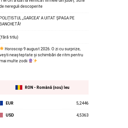
ITM Olt a luat la verificat firmele din județ. Sute
de nereguli descoperite
POLIȚISTUL „GARCEA” A UITAT ȘPAGA PE
BANCHETĂ!
(fără titlu)
Horoscop 9 august 2026. O zi cu surprize,
vești neașteptate și schimbări de ritm pentru
mai multe zodii
RON - Română (nou) leu
EUR
5,2446
USD
4,5363