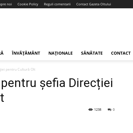
spre noi
Cookie Policy
Reguli comentarii
Contact Gazeta Oltului
RĂ
ÎNVĂȚĂMÂNT
NAȚIONALE
SĂNĂTATE
CONTACT
iei pentru Cultură Olt
entru șefia Direcției
t
1238
0