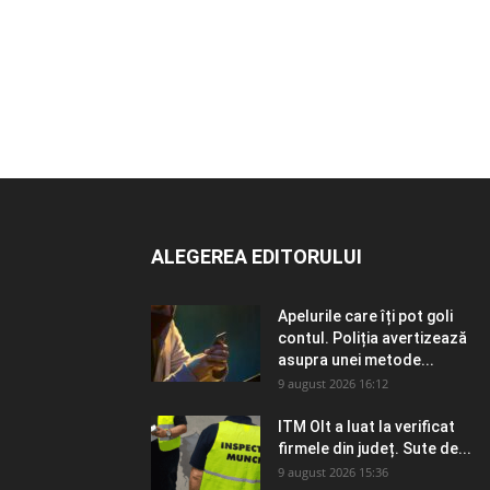
ALEGEREA EDITORULUI
Apelurile care îți pot goli
contul. Poliția avertizează
asupra unei metode...
9 august 2026 16:12
ITM Olt a luat la verificat
firmele din județ. Sute de...
9 august 2026 15:36