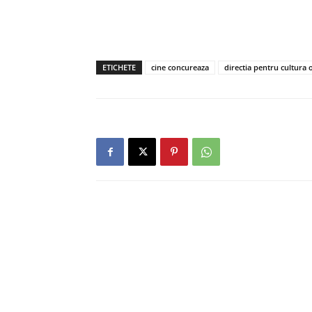
ETICHETE
cine concureaza
directia pentru cultura o