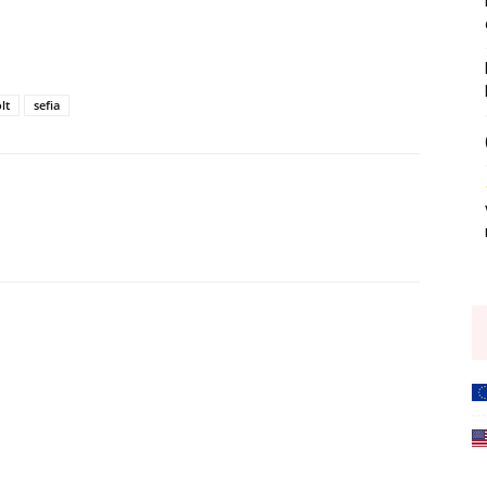
lt
sefia