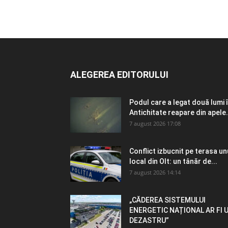
ALEGEREA EDITORULUI
Podul care a legat două lumi 
Antichitate reapare din apele.
7 august 2026 17:08
Conflict izbucnit pe terasa un
local din Olt: un tânăr de...
7 august 2026 14:14
„CĂDEREA SISTEMULUI
ENERGETIC NAȚIONAL AR FI 
DEZASTRU”