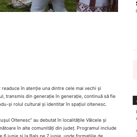
r readuce în atenție una dintre cele mai vechi și
lul, transmis din generație în generație, continuă să fie
u-și rolul cultural și identitar în spațiul oltenesc.
șul Oltenesc” au debutat în localitățile Vâlcele și
mătoare în alte comunități din județ. Programul include
e 6 iunie și la Balș pe 7 iunie, unde formațiile de