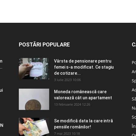
POSTĂRI POPULARE
C
în
Vârsta de pensionare pentru
Po
..
femei s-a modificat. Ce stagiu
A
de cotizare...
3 iulie 2023 10:06
S
Ad
ui
Moneda românească care
valorează cât un apartament
S
13 februarie 2024 12:26
N
So
Se modifică data la care intră
UN
În
pensiile românilor!
7 mai 2023 10:18
Om