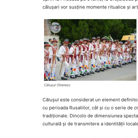
călușari vor susține momente ritualice și artis
Călușul Oltenesc
Călușul este considerat un element definitori
cu perioada Rusaliilor, cât și cu o serie de c
tradiționale. Dincolo de dimensiunea spectac
culturală și de transmitere a identității local