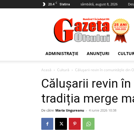
C
20.4
sâmbătă, august 8, 2026
Des
Slatina
Gazeta
Oltului
ADMINISTRAȚIE
ANUNȚURI
CULTU
Acasă
Cultură
Călușarii revin în comunitățile din 
Călușarii revin în
tradiția merge m
De către
Maria Ungureanu
-
4 iunie 2026 10:38