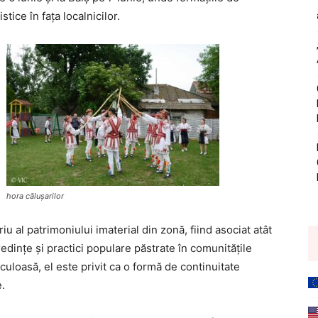
tice în fața localnicilor.
hora călușarilor
u al patrimoniului imaterial din zonă, fiind asociat atât
redințe și practici populare păstrate în comunitățile
uloasă, el este privit ca o formă de continuitate
e.