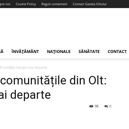
pre noi
Cookie Policy
Reguli comentarii
Contact Gazeta Oltului
RĂ
ÎNVĂȚĂMÂNT
NAȚIONALE
SĂNĂTATE
CONTACT
Olt: tradiția merge mai departe
 comunitățile din Olt:
ai departe
70
0