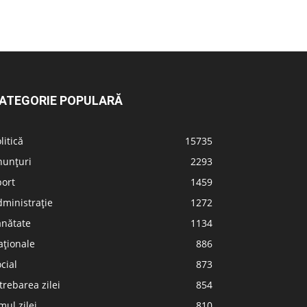
ATEGORIE POPULARĂ
litică
15735
nunțuri
2293
port
1459
ministrație
1272
ănătate
1134
aționale
886
cial
873
trebarea zilei
854
ul zilei
810