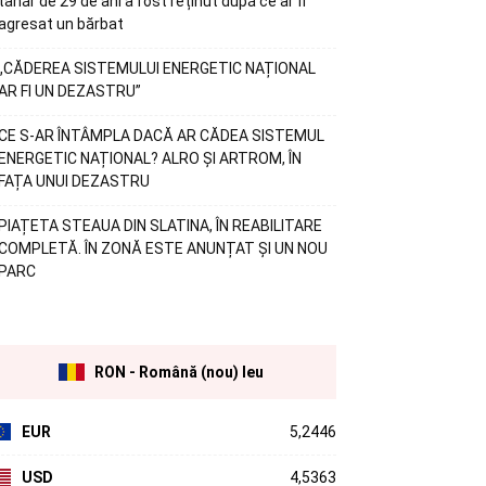
tânăr de 29 de ani a fost reținut după ce ar fi
agresat un bărbat
„CĂDEREA SISTEMULUI ENERGETIC NAȚIONAL
AR FI UN DEZASTRU”
CE S-AR ÎNTÂMPLA DACĂ AR CĂDEA SISTEMUL
ENERGETIC NAȚIONAL? ALRO ȘI ARTROM, ÎN
FAȚA UNUI DEZASTRU
PIAȚETA STEAUA DIN SLATINA, ÎN REABILITARE
COMPLETĂ. ÎN ZONĂ ESTE ANUNȚAT ȘI UN NOU
PARC
RON - Română (nou) leu
EUR
5,2446
USD
4,5363