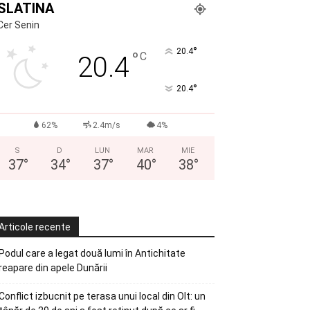
SLATINA
Cer Senin
°
20.4
°
C
20.4
°
20.4
62%
2.4m/s
4%
S
D
LUN
MAR
MIE
37
°
34
°
37
°
40
°
38
°
Articole recente
Podul care a legat două lumi în Antichitate
reapare din apele Dunării
Conflict izbucnit pe terasa unui local din Olt: un