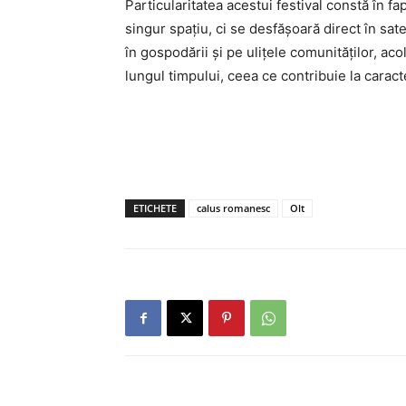
Particularitatea acestui festival constă în f
singur spațiu, ci se desfășoară direct în sate
în gospodării și pe ulițele comunităților, ac
lungul timpului, ceea ce contribuie la caracte
ETICHETE
calus romanesc
Olt