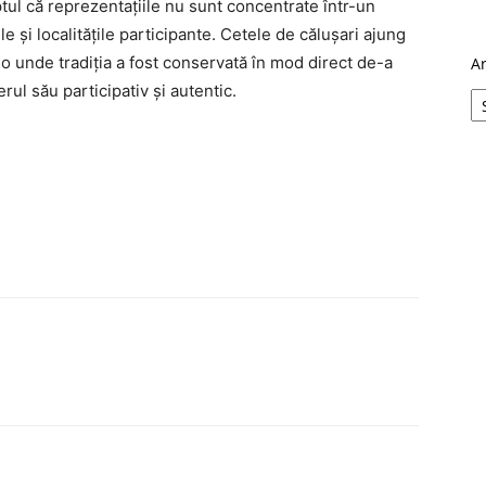
aptul că reprezentațiile nu sunt concentrate într-un
le și localitățile participante. Cetele de călușari ajung
olo unde tradiția a fost conservată în mod direct de-a
A
rul său participativ și autentic.