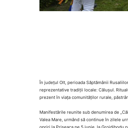
În județul Olt, perioada Săptămânii Rusaliilo
reprezentative tradiții locale: Călușul. Ritua
prezent în viața comunităților rurale, păstrând
Manifestările reunite sub denumirea de „Călu
Valea Mare, urmând să continue în zilele ur
opriri la Priseaca pe 5 iunie, la Grojdibodu p