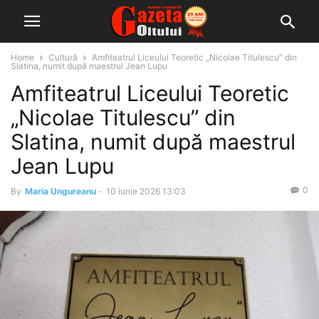
Home
Cultură
Amfiteatrul Liceului Teoretic „Nicolae Titulescu” din
Slatina, numit după maestrul Jean Lupu
Amfiteatrul Liceului Teoretic
„Nicolae Titulescu” din
Slatina, numit după maestrul
Jean Lupu
0
By
Maria Ungureanu
-
10 iunie 2026 13:03