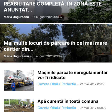
REABILITARE COMPLETĂ. ÎN ZONĂ ESTE
ANUNȚAT...
Maria Ungureanu
-
7 august 2026 09:32
Mai multe locuri de parcare în cel mai mare
cartier din...
Maria Ungureanu
-
6 august 2026 09:42
Mașinile parcate neregulamentar
vor fi ridicate
Gazeta Oltului Redactia
-
22 mai 2017 05:56
Apă curentă în toată comuna
Gazeta Oltului Redactia
-
22 mai 2017 05:48