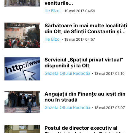
veniturile...
Ilie Bîzoi
-
19 mai 2017 04:59
Sărbătoare în mai multe localităţi
din Olt, de Sfinţii Constantin şi...
Ilie Bîzoi
-
19 mai 2017 04:57
Serviciul „Spaţiul privat virtual”
disponibil şi la Olt
Gazeta Oltului Redactia
-
18 mai 2017 05:10
Angajații din Finanțe au ieșit din
nou în stradă
Gazeta Oltului Redactia
-
18 mai 2017 05:07
Postul de director executiv al