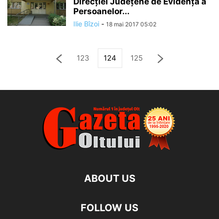
Direcţiei Judeţene de Evidenţă a
Persoanelor...
Ilie Bîzoi
-
18 mai 2017 05:02
123
124
125
ABOUT US
FOLLOW US