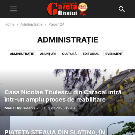
Home
Administrație
Page 124
ADMINISTRAȚIE
ADMINISTRAȚIE
ANUNȚURI
CULTURĂ
EDITORIAL
EVENIMENT
HOROSCOP
ÎNTREBAREA ZILEI
ÎNVĂȚĂMÂNT
MONDEN
NAȚIONALE
OMUL ZILEI
PE BUNE...?!
PE SURSE
POLITICĂ
SĂNĂTATE
SOCIAL
SPORT
ȘTIAȚI CĂ
ȘTIRI PRINCIPALE
ULTIMĂ ORĂ
Casa Nicolae Titulescu din Caracal intră
într-un amplu proces de reabilitare
Maria Ungureanu
-
8 august 2026 12:49
PIAȚETA STEAUA DIN SLATINA, ÎN