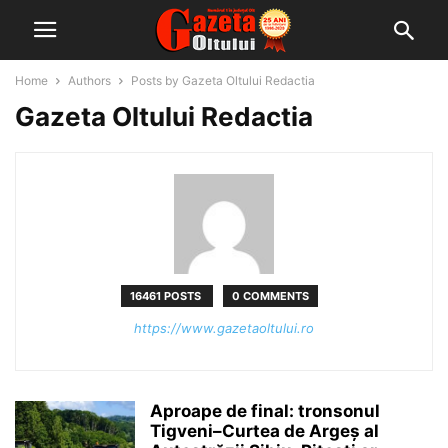
Home
Authors
Posts by Gazeta Oltului Redactia
Gazeta Oltului Redactia
16461 POSTS
0 COMMENTS
https://www.gazetaoltului.ro
Aproape de final: tronsonul
Tigveni–Curtea de Argeș al