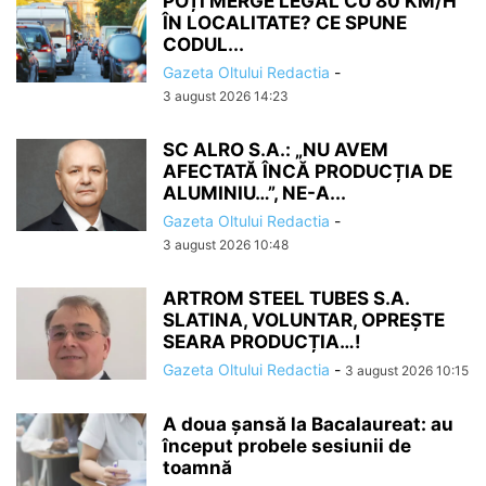
POȚI MERGE LEGAL CU 80 KM/H
ÎN LOCALITATE? CE SPUNE
CODUL...
Gazeta Oltului Redactia
-
3 august 2026 14:23
SC ALRO S.A.: „NU AVEM
AFECTATĂ ÎNCĂ PRODUCȚIA DE
ALUMINIU…”, NE-A...
Gazeta Oltului Redactia
-
3 august 2026 10:48
ARTROM STEEL TUBES S.A.
SLATINA, VOLUNTAR, OPREȘTE
SEARA PRODUCȚIA…!
Gazeta Oltului Redactia
-
3 august 2026 10:15
A doua șansă la Bacalaureat: au
început probele sesiunii de
toamnă