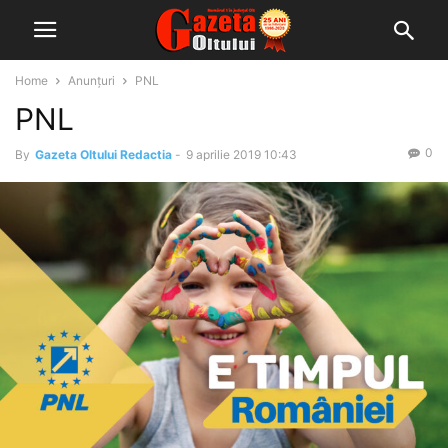
Home
Anunțuri
PNL
PNL
0
By
Gazeta Oltului Redactia
-
9 aprilie 2019 10:43