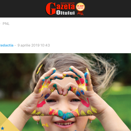
PNL
Redactia
-
9 aprilie 2019 10:43