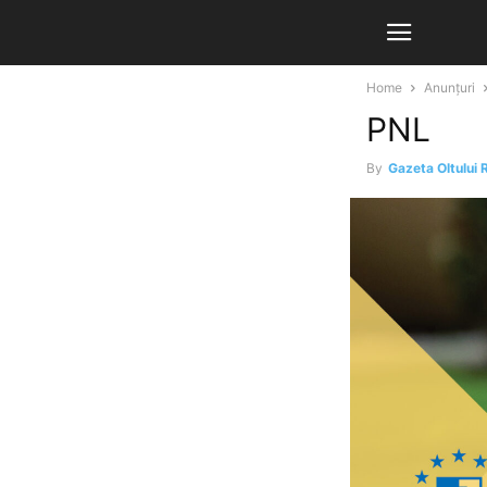
Home
Anunțuri
PNL
By
Gazeta Oltului 