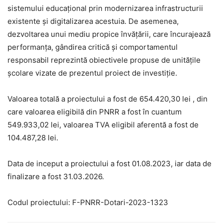
sistemului educaţional prin modernizarea infrastructurii
existente şi digitalizarea acestuia. De asemenea,
dezvoltarea unui mediu propice învăţării, care încurajează
performanţa, gândirea critică şi comportamentul
responsabil reprezintă obiectivele propuse de unităţile
şcolare vizate de prezentul proiect de investiţie.
Valoarea total
ă
a proiectului a fost de
654.420,30
lei
, din
care valoarea eligibil
ă
din PNRR
a fost
în cuantum
549.933,02
lei, valoarea TVA eligibil aferent
ă
a fost
de
104.487,28
lei
.
Data de inceput a proiectului
a fost
0
1
.0
8
.2023, iar data de
finalizare
a fost
31.
0
3
.202
6
.
Codul proiectului: F-PNRR-Dotari-2023-
1323