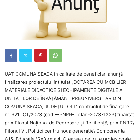
UAT COMUNA
SEACA
în calitate de beneficiar, anunță
finalizarea proiectului intitulat
„
DOTAREA CU MOBILIER,
MATERIALE DIDACTICE ȘI ECHIPAMENTE DIGITALE A
UNIT
Ă
ȚILOR DE
Î
NV
Ă
Ț
Ă
M
Â
NT PREUNIVERSITAR DIN
COMUNA
SEACA
, JUDEȚUL
OLT
”
contractul de finanțare
nr.
62
1
DOT/2023
(cod F-PNRR-Dotari-2023-
1323
)
finanțat
prin Planul Național de Redresare și Reziliență, prin PNRR\
Pilonul VI. Politici pentru noua generație\ Componenta
C15: Educație \Reforma 4. Crearea unei rute profesionale