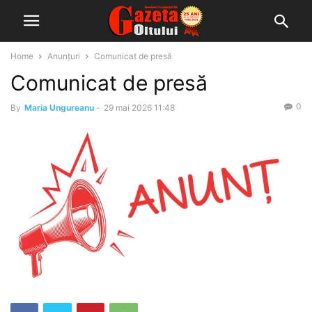
Home
Anunțuri
Comunicat de presă
Comunicat de presă
0
By
Maria Ungureanu
-
29 mai 2026 11:48