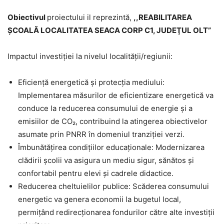
Obiectivul
proiectului il reprezintă,
,,REABILITAREA
ŞCOALĂ LOCALITATEA SEACA CORP C1, JUDEŢUL OLT”
Impactul investiției la nivelul localității/regiunii:
Eficiență energetică și protecția mediului:
Implementarea măsurilor de eficientizare energetică va
conduce la reducerea consumului de energie și a
emisiilor de CO₂, contribuind la atingerea obiectivelor
asumate prin PNRR în domeniul tranziției verzi.
Îmbunătățirea condițiilor educaționale: Modernizarea
clădirii școlii va asigura un mediu sigur, sănătos și
confortabil pentru elevi și cadrele didactice.
Reducerea cheltuielilor publice: Scăderea consumului
energetic va genera economii la bugetul local,
permițând redirecționarea fondurilor către alte investiții