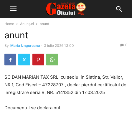
Home
Anunțuri
anunt
anunt
0
By
Maria Ungureanu
-
3 iulie 2026 13:00
SC DAN MARIAN TAX SRL, cu sediul in Slatina, Str. Vailor,
NR.1, Cod Fiscal – 47228707 , declar pierdut certificatul de
inregistrare seria B, NR. 5141352 din 17.03.2025
Documentul se declara nul.