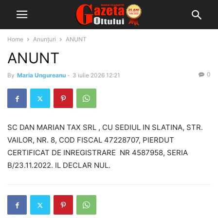
Home
Anunțuri
ANUNT
ANUNT
0
By
Maria Ungureanu
-
3 iulie 2026 12:21
SC DAN MARIAN TAX SRL , CU SEDIUL IN SLATINA, STR.
VAILOR, NR. 8, COD FISCAL 47228707, PIERDUT
CERTIFICAT DE INREGISTRARE NR 4587958, SERIA
B/23.11.2022. IL DECLAR NUL.