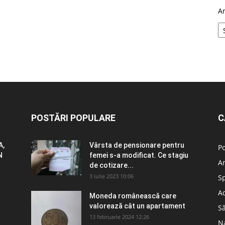
A
POSTĂRI POPULARE
C
A,
Vârsta de pensionare pentru
Po
N
femei s-a modificat. Ce stagiu
A
de cotizare...
3 iulie 2023 10:06
S
Ad
Moneda românească care
valorează cât un apartament
S
13 februarie 2024 12:26
N