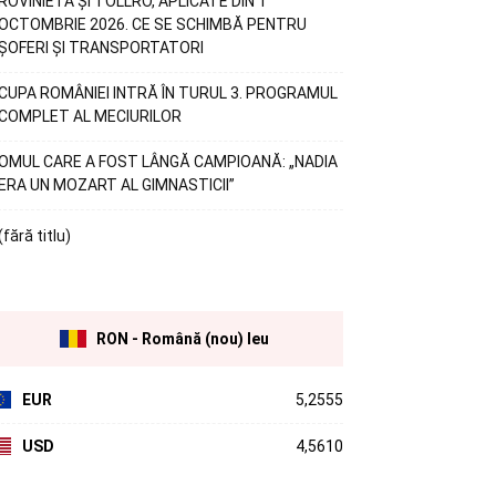
ROVINIETA ȘI TOLLRO, APLICATE DIN 1
OCTOMBRIE 2026. CE SE SCHIMBĂ PENTRU
ȘOFERI ȘI TRANSPORTATORI
CUPA ROMÂNIEI INTRĂ ÎN TURUL 3. PROGRAMUL
COMPLET AL MECIURILOR
OMUL CARE A FOST LÂNGĂ CAMPIOANĂ: „NADIA
ERA UN MOZART AL GIMNASTICII”
(fără titlu)
RON - Română (nou) leu
EUR
5,2555
USD
4,5610