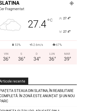
SLATINA
Cer Fragmentat
°
27.4
°
C
27.4
°
27.4
53%
2.6m/s
67%
VIN
S
D
LUN
MAR
36
°
36
°
34
°
36
°
39
°
Articole recente
PIAȚETA STEAUA DIN SLATINA, ÎN REABILITARE
COMPLETĂ. ÎN ZONĂ ESTE ANUNȚAT ȘI UN NOU
PARC