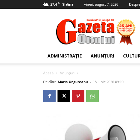
C
27.4
vineri, august 7, 2026
Despre
Slatina
Gazeta
Oltului
ADMINISTRAȚIE
ANUNȚURI
CULTU
Acasă
Anunțuri
De către
Maria Ungureanu
-
18 iunie 2026 09:10