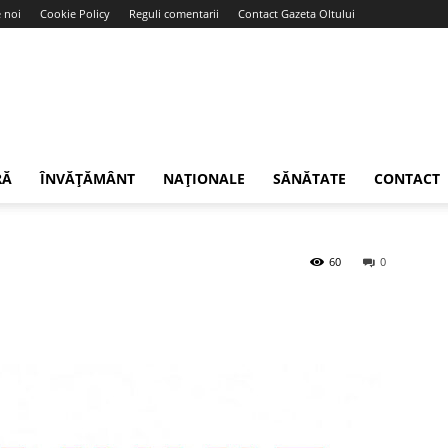
 noi
Cookie Policy
Reguli comentarii
Contact Gazeta Oltului
RĂ
ÎNVĂȚĂMÂNT
NAȚIONALE
SĂNĂTATE
CONTACT
60
0