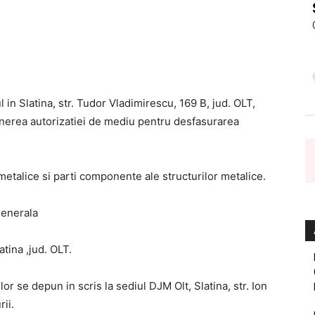
in Slatina, str. Tudor Vladimirescu, 169 B, jud. OLT,
inerea autorizatiei de mediu pentru desfasurarea
etalice si parti componente ale structurilor metalice.
enerala
atina ,jud. OLT.
lor se depun in scris la sediul DJM Olt, Slatina, str. Ion
ii.