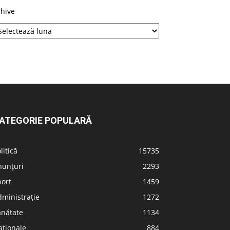
rhive
ATEGORIE POPULARĂ
litică
15735
nunțuri
2293
port
1459
ministrație
1272
ănătate
1134
aționale
884