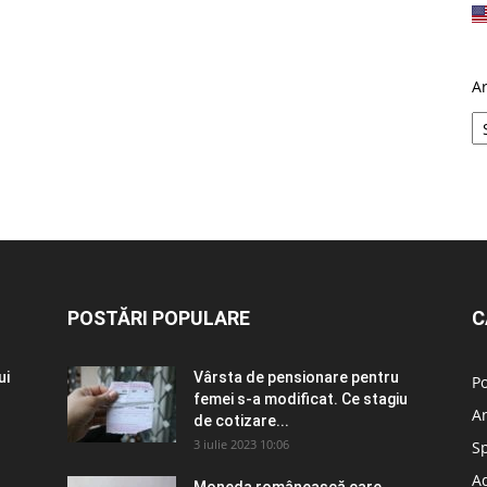
A
POSTĂRI POPULARE
C
ui
Vârsta de pensionare pentru
Po
femei s-a modificat. Ce stagiu
A
de cotizare...
3 iulie 2023 10:06
S
Ad