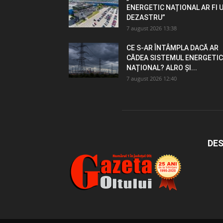
ENERGETIC NAȚIONAL AR FI 
DEZASTRU”
7 august 2026 13:38
CE S-AR ÎNTÂMPLA DACĂ AR
CĂDEA SISTEMUL ENERGETIC
NAȚIONAL? ALRO ȘI...
7 august 2026 12:40
DES