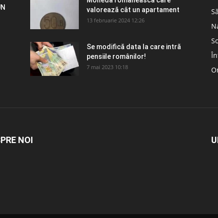
Moneda românească care
UN
valorează cât un apartament
S
13 februarie 2024 12:26
N
So
Se modifică data la care intră
În
pensiile românilor!
7 mai 2023 10:18
Om
PRE NOI
U