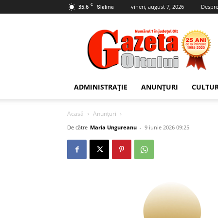
C
35.6
vineri, august 7, 2026
Despre
Slatina
Gazeta
Oltului
ADMINISTRAȚIE
ANUNȚURI
CULTU
Acasă
Anunțuri
De către
Maria Ungureanu
-
9 iunie 2026 09:25