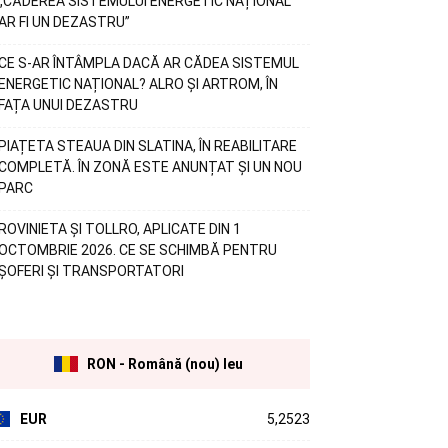
„CĂDEREA SISTEMULUI ENERGETIC NAȚIONAL
AR FI UN DEZASTRU”
CE S-AR ÎNTÂMPLA DACĂ AR CĂDEA SISTEMUL
ENERGETIC NAȚIONAL? ALRO ȘI ARTROM, ÎN
FAȚA UNUI DEZASTRU
PIAȚETA STEAUA DIN SLATINA, ÎN REABILITARE
COMPLETĂ. ÎN ZONĂ ESTE ANUNȚAT ȘI UN NOU
PARC
ROVINIETA ȘI TOLLRO, APLICATE DIN 1
OCTOMBRIE 2026. CE SE SCHIMBĂ PENTRU
ȘOFERI ȘI TRANSPORTATORI
RON - Română (nou) leu
EUR
5,2523