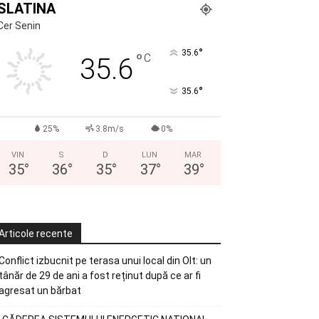
SLATINA
Cer Senin
°
35.6
°
C
35.6
°
35.6
25%
3.8m/s
0%
VIN
S
D
LUN
MAR
35
°
36
°
35
°
37
°
39
°
Articole recente
Conflict izbucnit pe terasa unui local din Olt: un
tânăr de 29 de ani a fost reținut după ce ar fi
agresat un bărbat