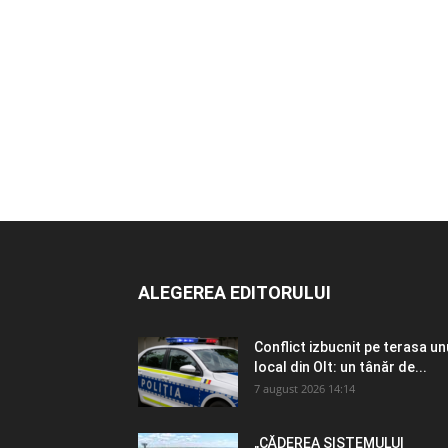
ALEGEREA EDITORULUI
Conflict izbucnit pe terasa un
local din Olt: un tânăr de...
7 august 2026 14:14
„CĂDEREA SISTEMULUI