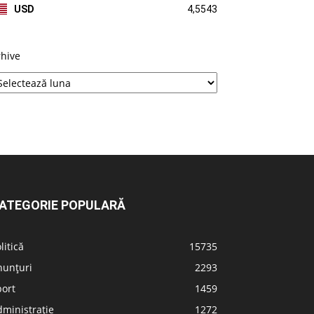
USD
4,5543
rhive
ATEGORIE POPULARĂ
litică
15735
nunțuri
2293
port
1459
ministrație
1272