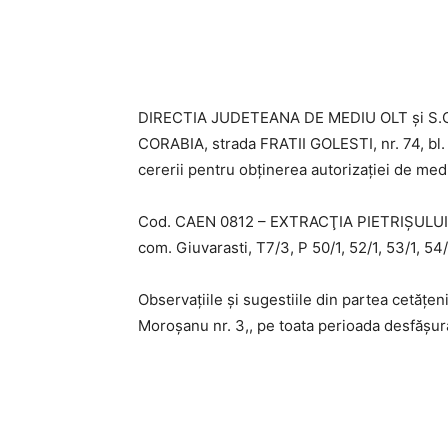
DIRECTIA JUDETEANA DE MEDIU OLT și S.C.
CORABIA, strada FRATII GOLESTI, nr. 74, bl. 
cererii pentru obţinerea autorizației de medi
Cod. CAEN 0812 – EXTRACŢIA PIETRIŞULUI 
com. Giuvarasti, T7/3, P 50/1, 52/1, 53/1, 54/1
Observaţiile şi sugestiile din partea cetăţeni
Moroşanu nr. 3,, pe toata perioada desfăşură