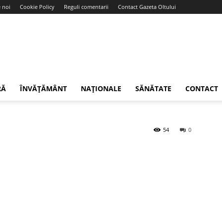
 noi
Cookie Policy
Reguli comentarii
Contact Gazeta Oltului
RĂ
ÎNVĂȚĂMÂNT
NAȚIONALE
SĂNĂTATE
CONTACT
54
0