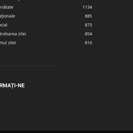
ănătate
1134
aționale
885
cial
873
trebarea zilei
854
ul zilei
810
RMAȚI-NE