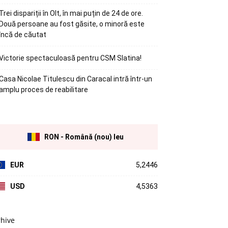
Trei dispariții în Olt, în mai puțin de 24 de ore.
Două persoane au fost găsite, o minoră este
încă de căutat
Victorie spectaculoasă pentru CSM Slatina!
Casa Nicolae Titulescu din Caracal intră într-un
amplu proces de reabilitare
RON - Română (nou) leu
EUR
5,2446
USD
4,5363
rhive