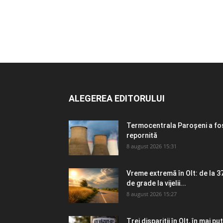
ALEGEREA EDITORULUI
Termocentrala Paroșeni a fo
repornită
8 august 2026 15:31
Vreme extremă în Olt: de la 3
de grade la vijelii...
8 august 2026 15:27
Trei dispariții în Olt, în mai puț