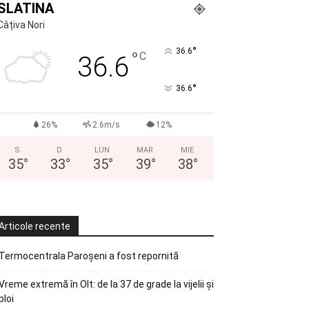
SLATINA
Câțiva Nori
°
36.6
°
C
36.6
°
36.6
26%
2.6m/s
12%
S
D
LUN
MAR
MIE
35
°
33
°
35
°
39
°
38
°
Articole recente
Termocentrala Paroșeni a fost repornită
Vreme extremă în Olt: de la 37 de grade la vijelii și
ploi