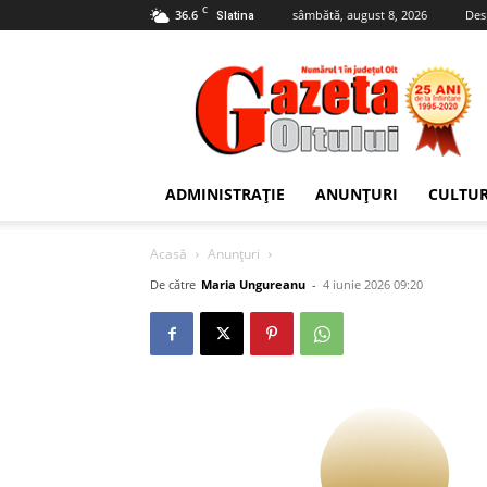
C
36.6
sâmbătă, august 8, 2026
Des
Slatina
Gazeta
Oltului
ADMINISTRAȚIE
ANUNȚURI
CULTU
Acasă
Anunțuri
De către
Maria Ungureanu
-
4 iunie 2026 09:20