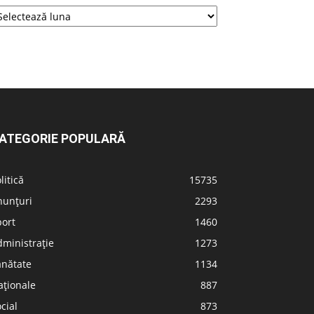
ATEGORIE POPULARĂ
litică
15735
nunțuri
2293
port
1460
ministrație
1273
ănătate
1134
aționale
887
cial
873