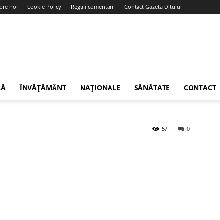
pre noi
Cookie Policy
Reguli comentarii
Contact Gazeta Oltului
RĂ
ÎNVĂȚĂMÂNT
NAȚIONALE
SĂNĂTATE
CONTACT
57
0