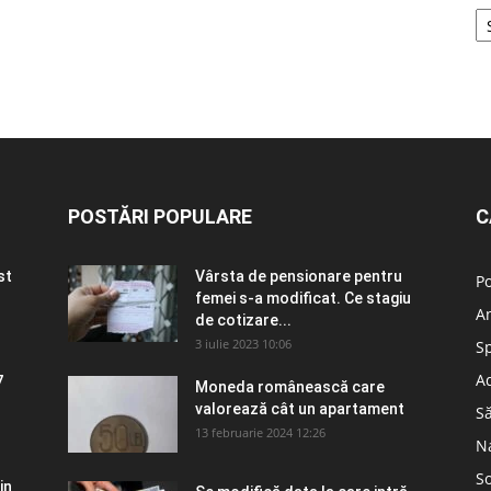
POSTĂRI POPULARE
C
st
Vârsta de pensionare pentru
Po
femei s-a modificat. Ce stagiu
A
de cotizare...
3 iulie 2023 10:06
S
Ad
7
Moneda românească care
valorează cât un apartament
S
13 februarie 2024 12:26
N
So
in