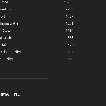
litică
15735
nunțuri
2293
port
1457
ministrație
1271
ănătate
1134
aționale
883
cial
872
trebarea zilei
853
ul zilei
810
RMAȚI-NE