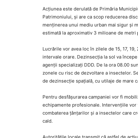
Acțiunea este derulată de Primăria Municipiu
Patrimoniului, și are ca scop reducerea disco
menținerea unui mediu urban mai sigur și mai
estimată la aproximativ 3 milioane de metri p
Lucrările vor avea loc în zilele de 15, 17, 19
intervale orare. Dezinsecția la sol va începe 
agenții specializați DDD. De la ora 08.00 sun
zonele cu risc de dezvoltare a insectelor. S
de dezinsecție spațială, cu utilaje de mare 
Pentru desfășurarea campaniei vor fi mobiliza
echipamente profesionale. Intervențiile vor f
combaterea țânțarilor și a insectelor care cr
cald.
Autoritățile locale transmit că astfel de acț