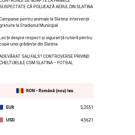
CONTROALE DE NOAPTE LA FIRMELE
SUSPECTATE CĂ POLUEAZĂ AERUL DIN SLATINA
Campanie pentru animale la Slatina: intervenții
gratuite la Stadionul Municipal
Lecții despre respect și siguranță rutieră pentru
copiii unei grădinițe din Slatina
ADEVĂRAT SAU FALS? CONTROVERSE PRIVIND
CHELTUIELILE CSM SLATINA – FOTBAL
RON - Română (nou) leu
EUR
5,2551
USD
4,5621