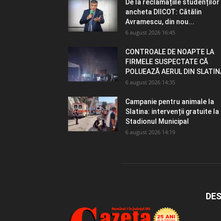
De la reclamațiile studenților 
ancheta DIICOT: Cătălin
Avramescu, din nou...
6 august 2026 16:45
CONTROALE DE NOAPTE LA
FIRMELE SUSPECTATE CĂ
POLUEAZĂ AERUL DIN SLATIN
6 august 2026 14:35
Campanie pentru animale la
Slatina: intervenții gratuite la
Stadionul Municipal
6 august 2026 14:19
DES