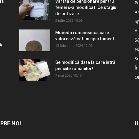
la
Vârsta de pensionare pentru
Po
femei s-a modificat. Ce stagiu
A
de cotizare...
3 iulie 2023 10:06
S
Ad
Moneda românească care
valorează cât un apartament
S
A
13 februarie 2024 12:26
N
So
Se modifică data la care intră
În
pensiile românilor!
7 mai 2023 10:18
Om
PRE NOI
U