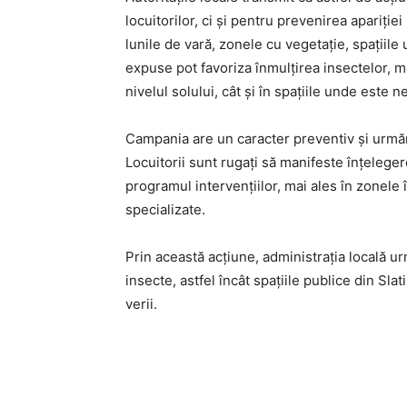
locuitorilor, ci și pentru prevenirea apariți
lunile de vară, zonele cu vegetație, spațiile 
expuse pot favoriza înmulțirea insectelor, m
nivelul solului, cât și în spațiile unde este
Campania are un caracter preventiv și urmăr
Locuitorii sunt rugați să manifeste înțelegere
programul intervențiilor, mai ales în zonele î
specializate.
Prin această acțiune, administrația locală ur
insecte, astfel încât spațiile publice din Slat
verii.