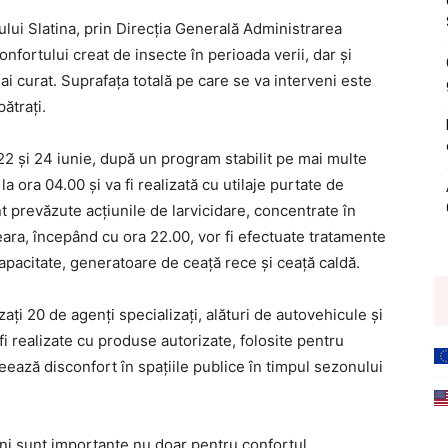
lui Slatina, prin Direcția Generală Administrarea
nfortului creat de insecte în perioada verii, dar și
 curat. Suprafața totală pe care se va interveni este
ătrați.
, 22 și 24 iunie, după un program stabilit pe mai multe
la ora 04.00 și va fi realizată cu utilaje purtate de
t prevăzute acțiunile de larvicidare, concentrate în
eara, începând cu ora 22.00, vor fi efectuate tratamente
capacitate, generatoare de ceață rece și ceață caldă.
ți 20 de agenți specializați, alături de autovehicule și
i realizate cu produse autorizate, folosite pentru
eează disconfort în spațiile publice în timpul sezonului
iuni sunt importante nu doar pentru confortul