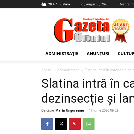
C
28.4
joi, august 6, 2026
Despre no
Slatina
Gazeta
Oltului
ADMINISTRAȚIE
ANUNȚURI
CULTU
Acasă
Administrație
Slatina intră în campanie de d
Slatina intră în 
dezinsecție și la
De către
Maria Ungureanu
-
17 iunie 2026 09:52