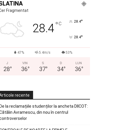
SLATINA
Cer Fragmentat
°
28.4
°
C
28.4
°
28.4
47%
5.4m/s
53%
J
VIN
S
D
LUN
28
°
36
°
37
°
34
°
36
°
Articole recente
De la reclamațiile studenților la ancheta DIICOT:
Cătălin Avramescu, din nou în centrul
controverselor