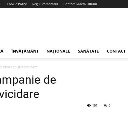
i
Cookie Policy
Reguli comentarii
Contact Gazeta Oltului
RĂ
ÎNVĂȚĂMÂNT
NAȚIONALE
SĂNĂTATE
CONTACT
ezinsecție și larvicidare
campanie de
rvicidare
101
0