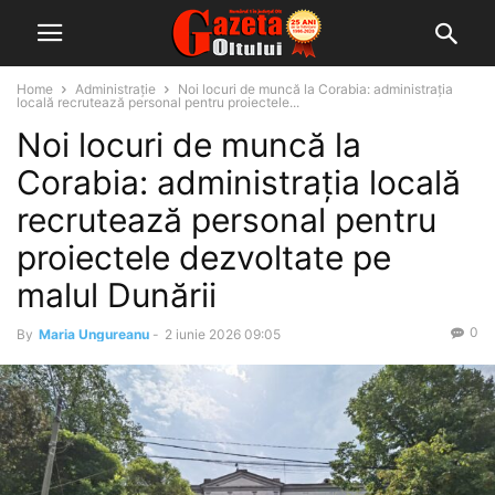
Home
Administrație
Noi locuri de muncă la Corabia: administrația
locală recrutează personal pentru proiectele...
Noi locuri de muncă la
Corabia: administrația locală
recrutează personal pentru
proiectele dezvoltate pe
malul Dunării
0
By
Maria Ungureanu
-
2 iunie 2026 09:05