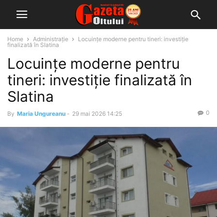
Home
Administrație
Locuințe moderne pentru tineri: investiție
finalizată în Slatina
Locuințe moderne pentru
tineri: investiție finalizată în
Slatina
0
By
Maria Ungureanu
-
29 mai 2026 14:25