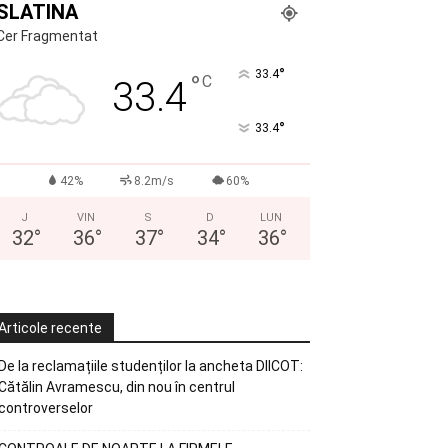
SLATINA
Cer Fragmentat
°
33.4
°
C
33.4
°
33.4
42%
8.2m/s
60%
J
VIN
S
D
LUN
32
°
36
°
37
°
34
°
36
°
Articole recente
De la reclamațiile studenților la ancheta DIICOT:
Cătălin Avramescu, din nou în centrul
controverselor