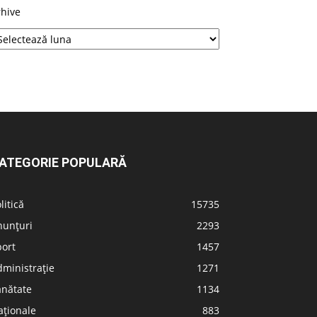
rhive
ATEGORIE POPULARĂ
litică
15735
nunțuri
2293
port
1457
ministrație
1271
ănătate
1134
aționale
883