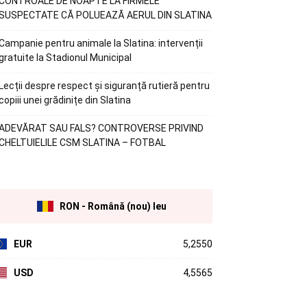
CONTROALE DE NOAPTE LA FIRMELE
SUSPECTATE CĂ POLUEAZĂ AERUL DIN SLATINA
Campanie pentru animale la Slatina: intervenții
gratuite la Stadionul Municipal
Lecții despre respect și siguranță rutieră pentru
copiii unei grădinițe din Slatina
ADEVĂRAT SAU FALS? CONTROVERSE PRIVIND
CHELTUIELILE CSM SLATINA – FOTBAL
RON - Română (nou) leu
EUR
5,2550
USD
4,5565