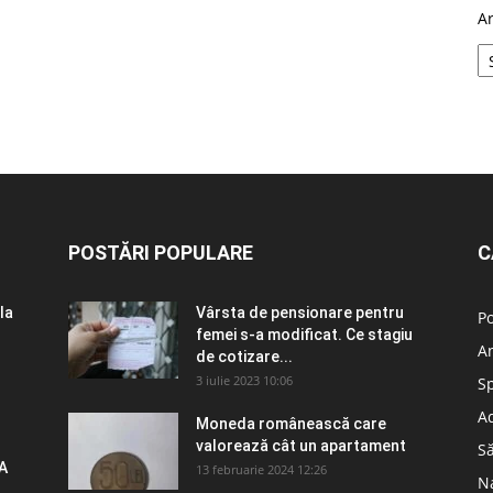
A
POSTĂRI POPULARE
C
la
Vârsta de pensionare pentru
Po
femei s-a modificat. Ce stagiu
A
de cotizare...
3 iulie 2023 10:06
S
Ad
Moneda românească care
valorează cât un apartament
S
A
13 februarie 2024 12:26
N