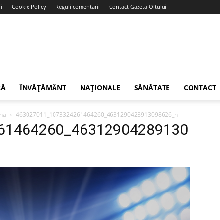
i
Cookie Policy
Reguli comentarii
Contact Gazeta Oltului
RĂ
ÎNVĂȚĂMÂNT
NAȚIONALE
SĂNĂTATE
CONTACT
ina
463027011_1073324261464260_4631290428913098626_n
61464260_46312904289130