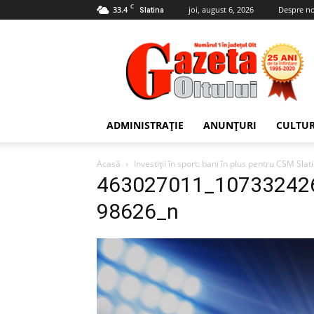
C
33.4
joi, august 6, 2026
Despre no
Slatina
Gazeta
Oltului
ADMINISTRAȚIE
ANUNȚURI
CULTU
Acasă
Investiții în sport: bani în plus pentru CSM Slat
463027011_10733242
98626_n