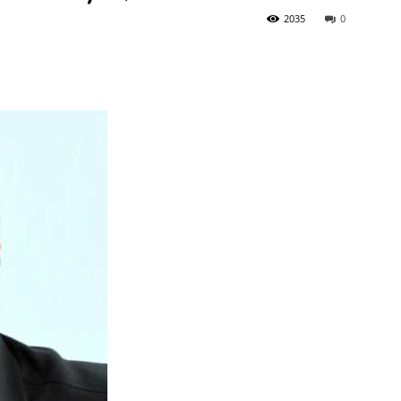
2035
0