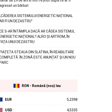
tânăr de 29 de ani a fost reținut după ce ar fi
agresat un bărbat
„CĂDEREA SISTEMULUI ENERGETIC NAȚIONAL
AR FI UN DEZASTRU”
CE S-AR ÎNTÂMPLA DACĂ AR CĂDEA SISTEMUL
ENERGETIC NAȚIONAL? ALRO ȘI ARTROM, ÎN
FAȚA UNUI DEZASTRU
PIAȚETA STEAUA DIN SLATINA, ÎN REABILITARE
COMPLETĂ. ÎN ZONĂ ESTE ANUNȚAT ȘI UN NOU
PARC
RON - Română (nou) leu
EUR
5,2398
USD
4,5335