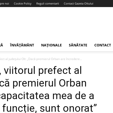
pre noi
Cookie Policy
Reguli comentarii
Contact Gazeta Oltului
RĂ
ÎNVĂȚĂMÂNT
NAȚIONALE
SĂNĂTATE
CONTACT
ect al județului Olt: „Dacă premierul Orban are încredere...
viitorul prefect al
acă premierul Orban
 capacitatea mea de a
 funcție, sunt onorat”