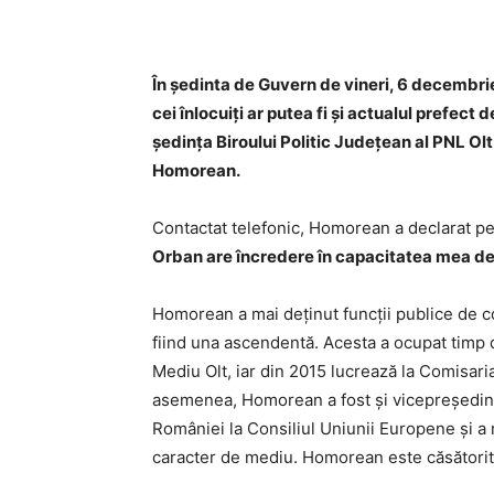
În ședinta de Guvern de vineri, 6 decembrie,
cei înlocuiți ar putea fi și actualul prefect
ședința Biroului Politic Județean al PNL Olt
Homorean.
Contactat telefonic, Homorean a declarat pe
Orban are încredere în capacitatea mea de 
Homorean a mai deținut funcții publice de co
fiind una ascendentă. Acesta a ocupat timp d
Mediu Olt, iar din 2015 lucrează la Comisari
asemenea, Homorean a fost și vicepreședint
României la Consiliul Uniunii Europene și a 
caracter de mediu. Homorean este căsătorit ș