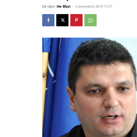
De către
Ilie Bîzoi
-
5 decembrie 2019 17:27