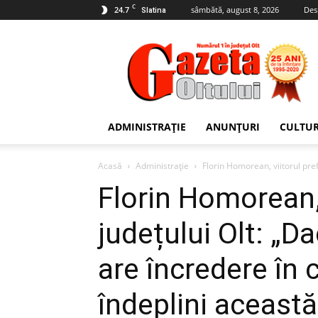
C
24.7
sâmbătă, august 8, 2026
Des
Slatina
Gazeta
Oltului
ADMINISTRAȚIE
ANUNȚURI
CULTU
Acasă
Administrație
Florin Homorean, viitorul pref
Florin Homorean, 
județului Olt: „D
are încredere în
îndeplini această