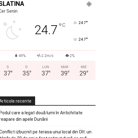
SLATINA
Cer Senin
°
24.7
°
C
24.7
°
24.7
49%
2.2m/s
2%
S
D
LUN
MAR
MIE
37
°
35
°
37
°
39
°
29
°
Articole recente
Podul care a legat două lumi în Antichitate
reapare din apele Dunării
Conflict izbucnit pe terasa unui local din Olt: un