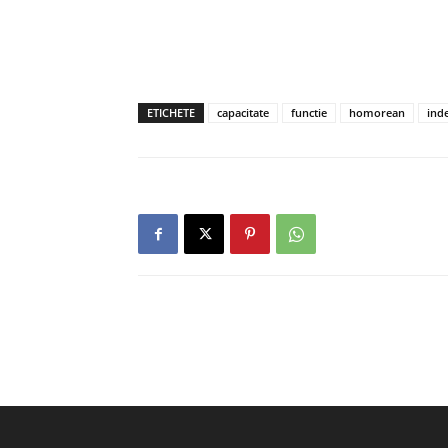
ETICHETE
capacitate
functie
homorean
inde