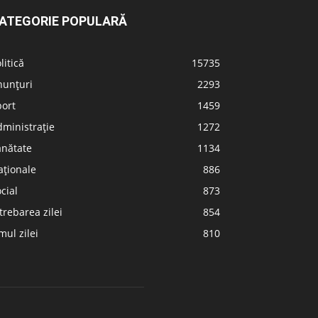
ATEGORIE POPULARĂ
litică
15735
nunțuri
2293
port
1459
ministrație
1272
ănătate
1134
aționale
886
cial
873
trebarea zilei
854
ul zilei
810