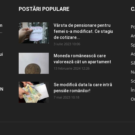
POSTĂRI POPULARE
C
în
Vârsta de pensionare pentru
Po
..
femei s-a modificat. Ce stagiu
A
de cotizare...
3 iulie 2023 10:06
S
Ad
ui
Moneda românească care
valorează cât un apartament
S
13 februarie 2024 12:26
N
So
Se modifică data la care intră
UN
În
pensiile românilor!
7 mai 2023 10:18
Om