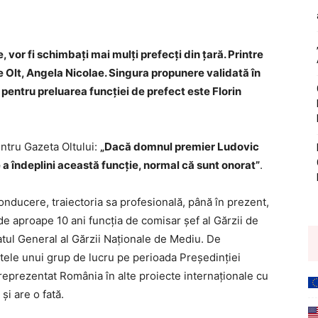
 vor fi schimbați mai mulți prefecți din țară. Printre
 de Olt, Angela Nicolae. Singura propunere validată în
 pentru preluarea funcției de prefect este Florin
ntru Gazeta Oltului:
„Dacă domnul premier Ludovic
a îndeplini această funcție, normal că sunt onorat”
.
nducere, traiectoria sa profesională, până în prezent,
e aproape 10 ani funcția de comisar șef al Gărzii de
atul General al Gărzii Naționale de Mediu. De
ele unui grup de lucru pe perioada Președinției
reprezentat România în alte proiecte internaționale cu
i are o fată.