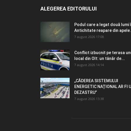
ALEGEREA EDITORULUI
Podul care a legat două lumi 
Antichitate reapare din apele.
7 august 2026 17:08
Conflict izbucnit pe terasa un
local din Olt: un tânăr de...
7 august 2026 14:14
„CĂDEREA SISTEMULUI
ENERGETIC NAȚIONAL AR FI 
DEZASTRU”
7 august 2026 13:38