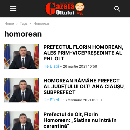
Home
Tags
Homorean
homorean
PREFECTUL FLORIN HOMOREAN,
ALES PRIM-VICEPREȘEDINTE AL
PNL OLT
Ilie Bîzoi
-
26 martie 2021 10:56
HOMOREAN RĂMÂNE PREFECT
AL JUDEȚULUI OLT! ANA CIAUȘU,
SUBPREFECT
Ilie Bîzoi
-
16 februarie 2021 09:30
Prefectul de Olt, Florin
Homorean: „Slatina nu intră în
carantină”