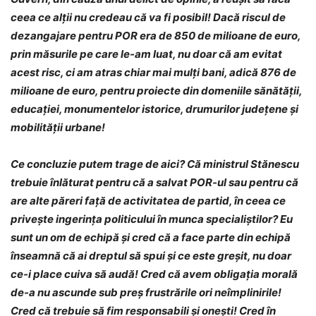
ceea ce alţii nu credeau că va fi posibil! Dacă riscul de
dezangajare pentru POR era de 850 de milioane de euro,
prin măsurile pe care le-am luat, nu doar că am evitat
acest risc, ci am atras chiar mai mulți bani, adică 876 de
milioane de euro, pentru proiecte din domeniile sănătăţii,
educaţiei, monumentelor istorice, drumurilor judeţene şi
mobilităţii urbane!
Ce concluzie putem trage de aici? Că ministrul Stănescu
trebuie înlăturat pentru că a salvat POR-ul sau pentru că
are alte păreri față de activitatea de partid, în ceea ce
privește ingerința politicului în munca specialiștilor? Eu
sunt un om de echipă și cred că a face parte din echipă
înseamnă că ai dreptul să spui și ce este greșit, nu doar
ce-i place cuiva să audă! Cred că avem obligația morală
de-a nu ascunde sub preș frustrările ori neîmplinirile!
Cred că trebuie să fim responsabili și onești! Cred în