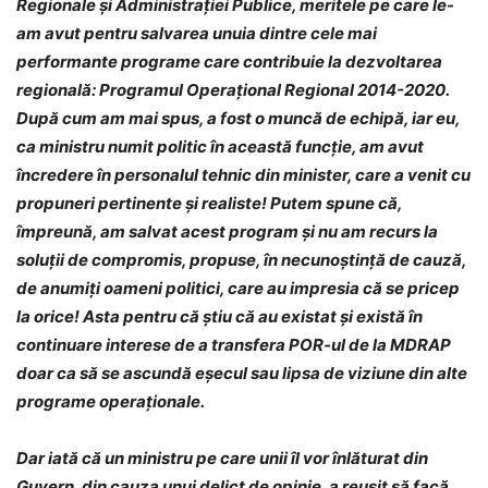
Regionale şi Administraţiei Publice, meritele pe care le-
am avut pentru salvarea unuia dintre cele mai
performante programe care contribuie la dezvoltarea
regională: Programul Operaţional Regional 2014-2020.
După cum am mai spus, a fost o muncă de echipă, iar eu,
ca ministru numit politic în această funcţie, am avut
încredere în personalul tehnic din minister, care a venit cu
propuneri pertinente şi realiste! Putem spune că,
împreună, am salvat acest program şi nu am recurs la
soluţii de compromis, propuse, în necunoştinţă de cauză,
de anumiţi oameni politici, care au impresia că se pricep
la orice! Asta pentru că știu că au existat și există în
continuare interese de a transfera POR-ul de la MDRAP
doar ca să se ascundă eșecul sau lipsa de viziune din alte
programe operaționale.
Dar iată că un ministru pe care unii îl vor înlăturat din
Guvern, din cauza unui delict de opinie, a reuşit să facă