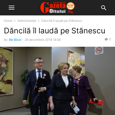
Home
Administrație
Dăncilă îl laudă pe Stănescu
Dăncilă îl laudă pe Stănescu
0
By
Ilie Bîzoi
-
28 decembrie 2018 18:58