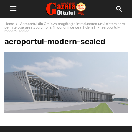
Home
Aeroportul din Craiova pregătește introducerea unui sistem care
permite operarea zborurilor și în condiții de ceață densă
aeroportul-
modern-scaled
aeroportul-modern-scaled