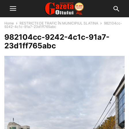
Home
RESTRICȚII DE TRAFIC ÎN MUNICIPIUL SLATINA
982104cc-
9242-4c1c-91a7-23d1ff765abc
982104cc-9242-4c1c-91a7-
23d1ff765abc