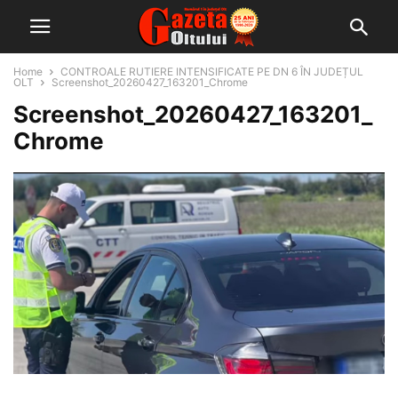
Home
CONTROALE RUTIERE INTENSIFICATE PE DN 6 ÎN JUDEȚUL
OLT
Screenshot_20260427_163201_Chrome
Screenshot_20260427_163201_
Chrome