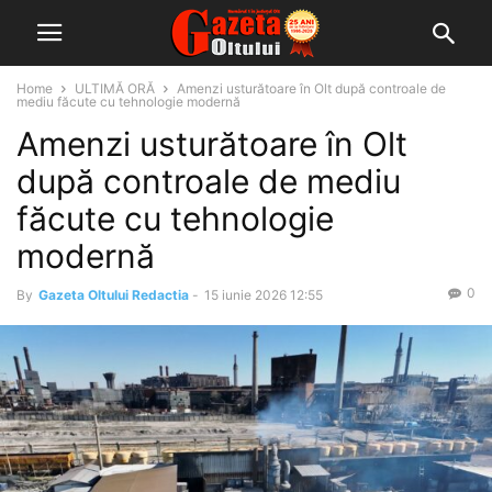
Home
ULTIMĂ ORĂ
Amenzi usturătoare în Olt după controale de
mediu făcute cu tehnologie modernă
Amenzi usturătoare în Olt
după controale de mediu
făcute cu tehnologie
modernă
0
By
Gazeta Oltului Redactia
-
15 iunie 2026 12:55