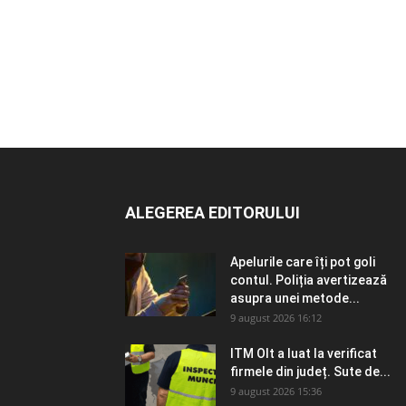
ALEGEREA EDITORULUI
Apelurile care îți pot goli
contul. Poliția avertizează
asupra unei metode...
9 august 2026 16:12
ITM Olt a luat la verificat
firmele din județ. Sute de...
9 august 2026 15:36