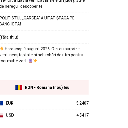
ITM Olt a luat la verificat firmele din județ. Sute
de nereguli descoperite
POLIȚISTUL „GARCEA” A UITAT ȘPAGA PE
BANCHETĂ!
(fără titlu)
Horoscop 9 august 2026. O zi cu surprize,
vești neașteptate și schimbări de ritm pentru
mai multe zodii
RON - Română (nou) leu
EUR
5,2487
USD
4,5417