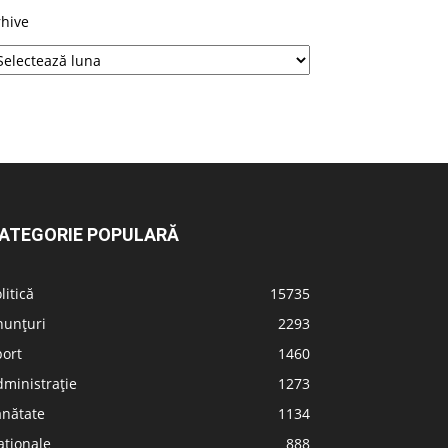
rhive
ATEGORIE POPULARĂ
litică
15735
nunțuri
2293
port
1460
ministrație
1273
ănătate
1134
aționale
888