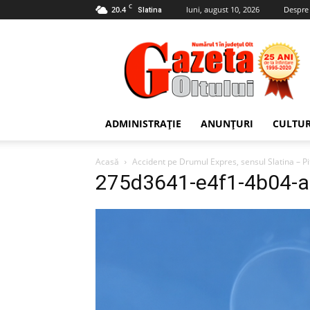
C
20.4
luni, august 10, 2026
Despre
Slatina
Gazeta
Oltului
ADMINISTRAȚIE
ANUNȚURI
CULTU
Acasă
Accident pe Drumul Expres, sensul Slatina – Pi
275d3641-e4f1-4b04-