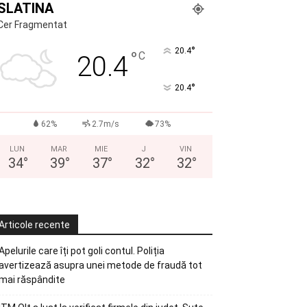
SLATINA
Cer Fragmentat
°
20.4
°
C
20.4
°
20.4
62%
2.7m/s
73%
LUN
MAR
MIE
J
VIN
34
°
39
°
37
°
32
°
32
°
Articole recente
Apelurile care îți pot goli contul. Poliția
avertizează asupra unei metode de fraudă tot
mai răspândite