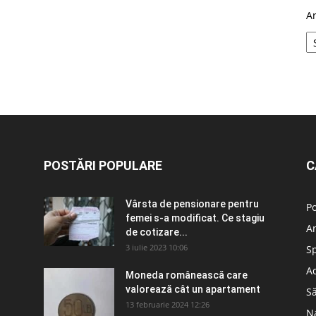
A
POSTĂRI POPULARE
C
Vârsta de pensionare pentru
Po
femei s-a modificat. Ce stagiu
A
de cotizare...
3 iulie 2023 10:06
S
Ad
Moneda românească care
valorează cât un apartament
S
13 februarie 2024 12:26
N