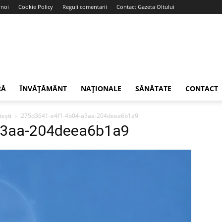
 noi
Cookie Policy
Reguli comentarii
Contact Gazeta Oltului
RĂ
ÎNVĂȚĂMÂNT
NAȚIONALE
SĂNĂTATE
CONTACT
tești
275d3641-e4f1-4b04-a3aa-204deea6b1a9
a3aa-204deea6b1a9