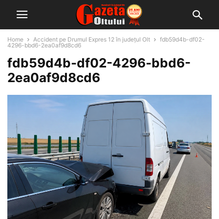
Home
Accident pe Drumul Expres 12 în județul Olt
fdb59d4b-df02-
4296-bbd6-2ea0af9d8cd6
fdb59d4b-df02-4296-bbd6-
2ea0af9d8cd6