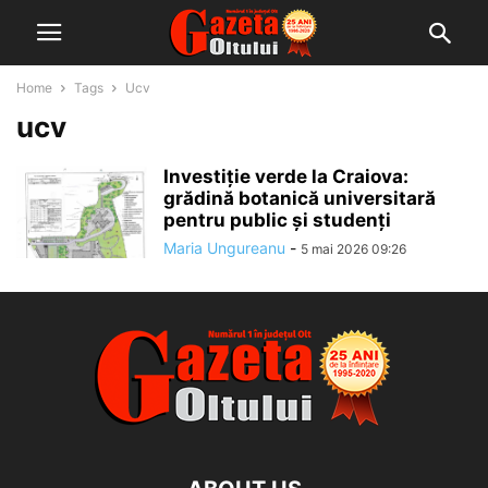
Home
Tags
Ucv
ucv
Investiție verde la Craiova:
grădină botanică universitară
pentru public și studenți
Maria Ungureanu
-
5 mai 2026 09:26