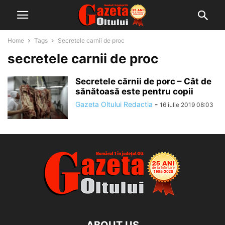
Home
Tags
Secretele carnii de proc
secretele carnii de proc
Secretele cărnii de porc – Cât de
sănătoasă este pentru copii
Gazeta Oltului Redactia
-
16 iulie 2019 08:03