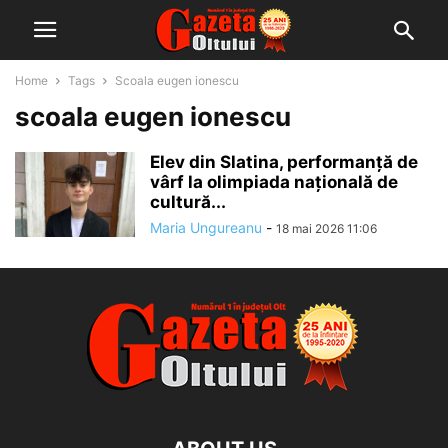
Home
Tags
Scoala eugen ionescu
scoala eugen ionescu
Elev din Slatina, performanță de
vârf la olimpiada națională de
cultură...
Maria Ungureanu
-
18 mai 2026 11:06