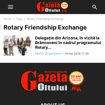
Home
Tags
Rotary Friendship Exchange
Rotary Friendship Exchange
Delegație din Arizona, în vizită la
Brâncoveni în cadrul programului
Rotary...
Maria Ungureanu
-
19 mai 2026 17:39