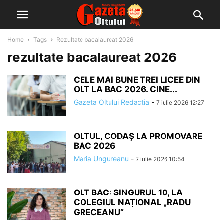
Home
Tags
Rezultate bacalaureat 2026
rezultate bacalaureat 2026
CELE MAI BUNE TREI LICEE DIN
OLT LA BAC 2026. CINE...
Gazeta Oltului Redactia
-
7 iulie 2026 12:27
OLTUL, CODAȘ LA PROMOVARE
BAC 2026
Maria Ungureanu
-
7 iulie 2026 10:54
OLT BAC: SINGURUL 10, LA
COLEGIUL NAȚIONAL „RADU
GRECEANU”