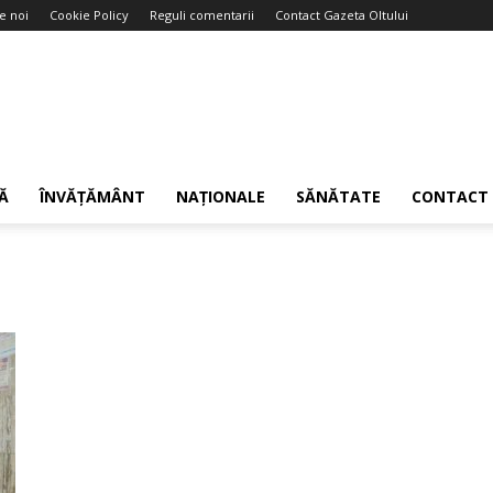
e noi
Cookie Policy
Reguli comentarii
Contact Gazeta Oltului
Ă
ÎNVĂȚĂMÂNT
NAȚIONALE
SĂNĂTATE
CONTACT