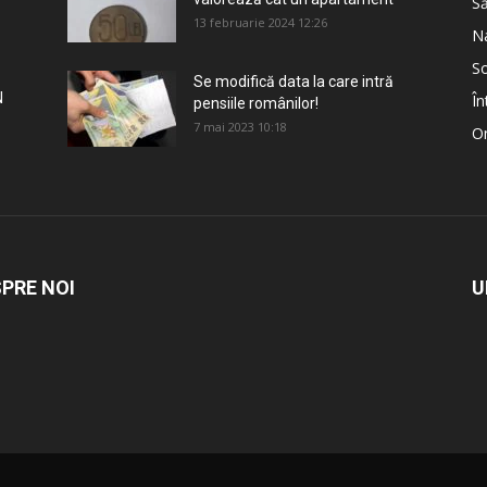
S
13 februarie 2024 12:26
Na
So
Se modifică data la care intră
N
În
pensiile românilor!
7 mai 2023 10:18
Om
PRE NOI
U