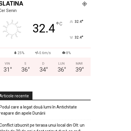
SLATINA
Cer Senin
°
32.4
°
C
32.4
°
32.4
25%
0.6m/s
8%
VIN
S
D
LUN
MAR
31
°
36
°
34
°
36
°
39
°
Articole recente
Podul care a legat două lumi în Antichitate
reapare din apele Dunării
Conflict izbucnit pe terasa unui local din Olt: un