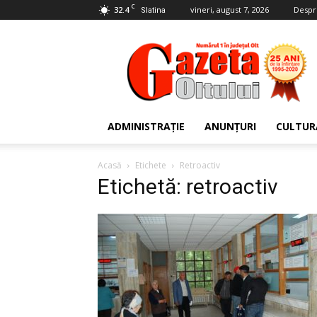
C
32.4
vineri, august 7, 2026
Despr
Slatina
Gazeta
Oltului
ADMINISTRAȚIE
ANUNȚURI
CULTUR
Acasă
Etichete
Retroactiv
Etichetă: retroactiv