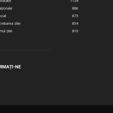
ănătate
1134
ționale
886
cial
873
trebarea zilei
854
ul zilei
810
RMAȚI-NE