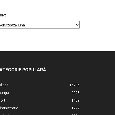
hive
ATEGORIE POPULARĂ
litică
15735
unțuri
2293
ort
1459
ministrație
1272