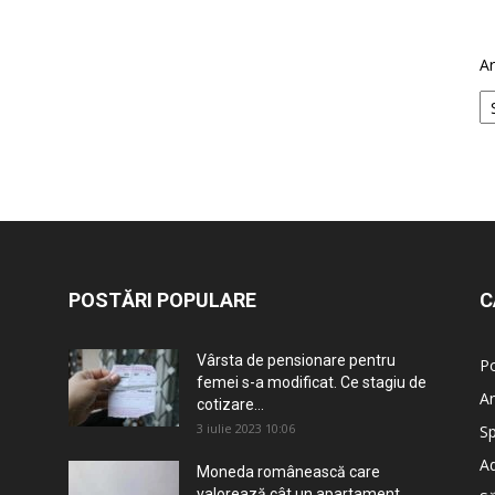
Ar
POSTĂRI POPULARE
C
Vârsta de pensionare pentru
Po
femei s-a modificat. Ce stagiu de
An
cotizare...
3 iulie 2023 10:06
Sp
Ad
Moneda românească care
valorează cât un apartament