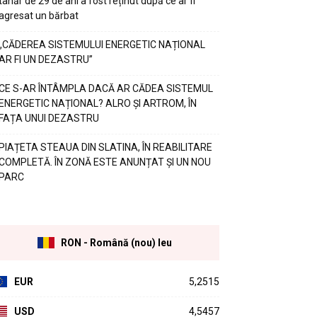
tânăr de 29 de ani a fost reținut după ce ar fi
agresat un bărbat
„CĂDEREA SISTEMULUI ENERGETIC NAȚIONAL
AR FI UN DEZASTRU”
CE S-AR ÎNTÂMPLA DACĂ AR CĂDEA SISTEMUL
ENERGETIC NAȚIONAL? ALRO ȘI ARTROM, ÎN
FAȚA UNUI DEZASTRU
PIAȚETA STEAUA DIN SLATINA, ÎN REABILITARE
COMPLETĂ. ÎN ZONĂ ESTE ANUNȚAT ȘI UN NOU
PARC
RON - Română (nou) leu
EUR
5,2515
USD
4,5457