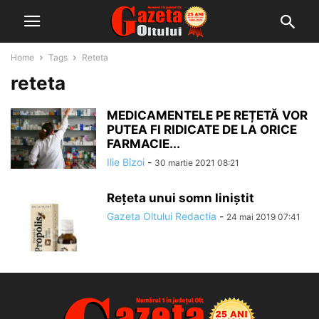
Home
Tags
Reteta
reteta
MEDICAMENTELE PE REȚETĂ VOR
PUTEA FI RIDICATE DE LA ORICE
FARMACIE...
Ilie Bîzoi
-
30 martie 2021 08:21
Rețeta unui somn liniștit
Gazeta Oltului Redactia
-
24 mai 2019 07:41