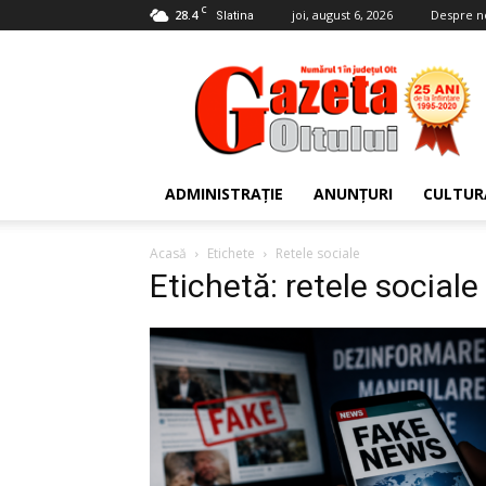
C
28.4
joi, august 6, 2026
Despre n
Slatina
Gazeta
Oltului
ADMINISTRAȚIE
ANUNȚURI
CULTUR
Acasă
Etichete
Retele sociale
Etichetă: retele sociale