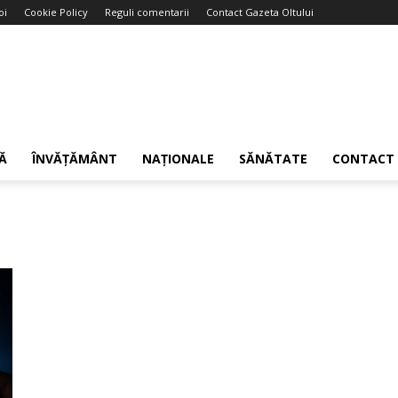
oi
Cookie Policy
Reguli comentarii
Contact Gazeta Oltului
Ă
ÎNVĂȚĂMÂNT
NAȚIONALE
SĂNĂTATE
CONTACT