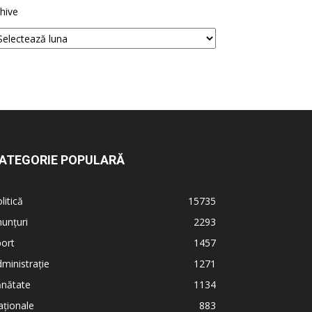
hive
ATEGORIE POPULARĂ
litică
15735
unțuri
2293
ort
1457
ministrație
1271
ănătate
1134
ționale
883