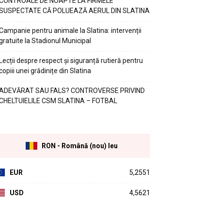
CONTROALE DE NOAPTE LA FIRMELE
SUSPECTATE CĂ POLUEAZĂ AERUL DIN SLATINA
Campanie pentru animale la Slatina: intervenții
gratuite la Stadionul Municipal
Lecții despre respect și siguranță rutieră pentru
copiii unei grădinițe din Slatina
ADEVĂRAT SAU FALS? CONTROVERSE PRIVIND
CHELTUIELILE CSM SLATINA – FOTBAL
RON - Română (nou) leu
EUR
5,2551
USD
4,5621