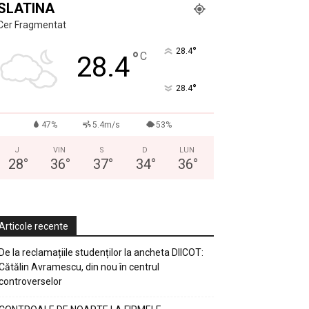
SLATINA
Cer Fragmentat
°
28.4
°
C
28.4
°
28.4
47%
5.4m/s
53%
J
VIN
S
D
LUN
28
°
36
°
37
°
34
°
36
°
Articole recente
De la reclamațiile studenților la ancheta DIICOT:
Cătălin Avramescu, din nou în centrul
controverselor