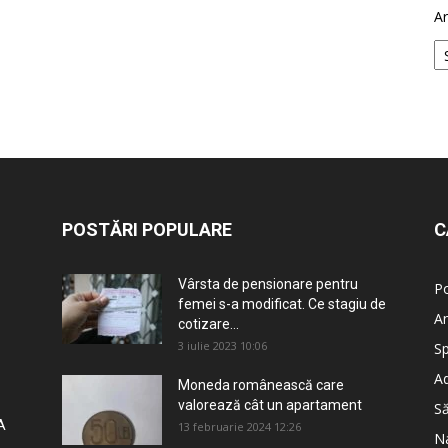
Ar
POSTĂRI POPULARE
C
Vârsta de pensionare pentru
Po
femei s-a modificat. Ce stagiu de
An
cotizare...
3 iulie 2023 10:06
Sp
Ad
Moneda românească care
valorează cât un apartament
S
A
13 februarie 2024 12:26
Na