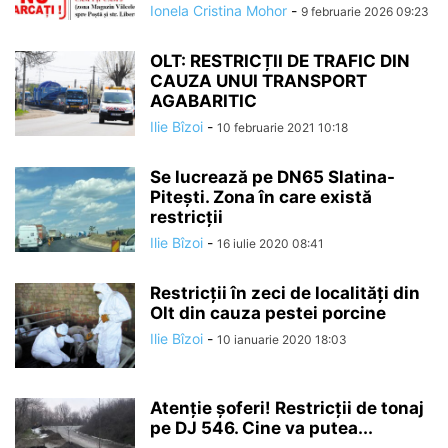
Ionela Cristina Mohor
-
9 februarie 2026 09:23
OLT: RESTRICȚII DE TRAFIC DIN
CAUZA UNUI TRANSPORT
AGABARITIC
Ilie Bîzoi
-
10 februarie 2021 10:18
Se lucrează pe DN65 Slatina-
Pitești. Zona în care există
restricții
Ilie Bîzoi
-
16 iulie 2020 08:41
Restricții în zeci de localități din
Olt din cauza pestei porcine
Ilie Bîzoi
-
10 ianuarie 2020 18:03
Atenție șoferi! Restricții de tonaj
pe DJ 546. Cine va putea...