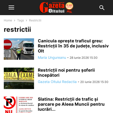
Home
Tags
Restrictii
restrictii
Canicula oprește traficul greu:
Restricții în 35 de județe, inclusiv
Olt
Maria Ungureanu
-
28 iunie 2026 15:30
Restricții noi pentru șoferii
începători
Gazeta Oltului Redactia
-
20 iunie 2026 15:30
Slatina: Restricții de trafic și
parcare pe Aleea Muncii pentru
lucrări...