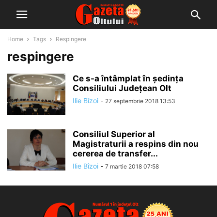
Home
Tags
Respingere
respingere
Ce s-a întâmplat în ședința
Consiliului Județean Olt
Ilie Bîzoi
-
27 septembrie 2018 13:53
Consiliul Superior al
Magistraturii a respins din nou
cererea de transfer...
Ilie Bîzoi
-
7 martie 2018 07:58