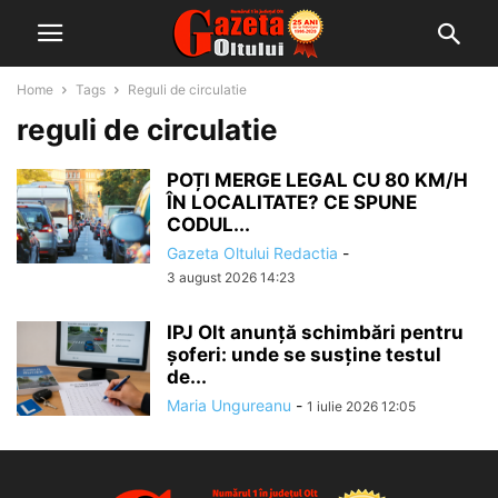
Home
Tags
Reguli de circulatie
reguli de circulatie
POȚI MERGE LEGAL CU 80 KM/H
ÎN LOCALITATE? CE SPUNE
CODUL...
Gazeta Oltului Redactia
-
3 august 2026 14:23
IPJ Olt anunță schimbări pentru
șoferi: unde se susține testul
de...
Maria Ungureanu
-
1 iulie 2026 12:05