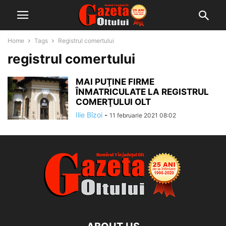
Home
Tags
Registrul comertului
registrul comertului
MAI PUŢINE FIRME
ÎNMATRICULATE LA REGISTRUL
COMERŢULUI OLT
Ilie Bîzoi
-
11 februarie 2021 08:02