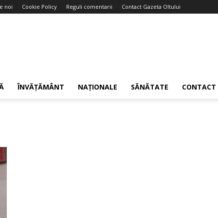
e noi
Cookie Policy
Reguli comentarii
Contact Gazeta Oltului
Ă
ÎNVĂȚĂMÂNT
NAȚIONALE
SĂNĂTATE
CONTACT