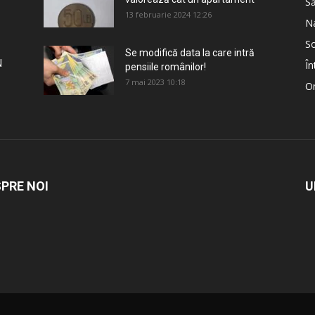
S
13 februarie 2024 12:26
Na
So
Se modifică data la care intră
N
În
pensiile românilor!
7 mai 2023 10:18
Om
PRE NOI
U