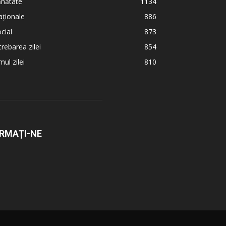
ănătate
1134
ționale
886
cial
873
trebarea zilei
854
ul zilei
810
RMAȚI-NE