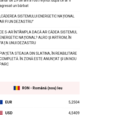
tânăr de 29 de ani a fost reținut după ce ar fi
agresat un bărbat
„CĂDEREA SISTEMULUI ENERGETIC NAȚIONAL
AR FI UN DEZASTRU”
CE S-AR ÎNTÂMPLA DACĂ AR CĂDEA SISTEMUL
ENERGETIC NAȚIONAL? ALRO ȘI ARTROM, ÎN
FAȚA UNUI DEZASTRU
PIAȚETA STEAUA DIN SLATINA, ÎN REABILITARE
COMPLETĂ. ÎN ZONĂ ESTE ANUNȚAT ȘI UN NOU
PARC
RON - Română (nou) leu
EUR
5,2504
USD
4,5409