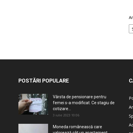
Ar
POSTĂRI POPULARE
C
Vârsta de pensionare pentru
Po
femei s-a modificat. Ce stagiu de
An
cotizare...
3 iulie 2023 10:06
Sp
Ad
Moneda românească care
valorează cât un apartament