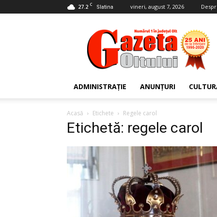
C
27.2
vineri, august 7, 2026
Despr
Slatina
Gazeta
Oltului
ADMINISTRAȚIE
ANUNȚURI
CULTUR
Acasă
Etichete
Regele carol
Etichetă: regele carol