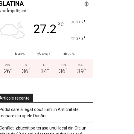
SLATINA
Nori Împrăștiați
°
27.2
°
C
27.2
°
27.2
43%
4m/s
27%
VIN
S
D
LUN
MAR
26
°
36
°
34
°
36
°
39
°
Articole recente
Podul care a legat două lumi în Antichitate
reapare din apele Dunării
Conflict izbucnit pe terasa unui local din Olt: un