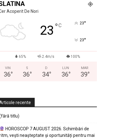
SLATINA
Cer Acoperit De Nori
°
23
°
C
23
°
23
65%
2.4m/s
100%
VIN
S
D
LUN
MAR
36
°
36
°
34
°
36
°
39
°
Articole recente
(fără titlu)
HOROSCOP 7 AUGUST 2026. Schimbări de
ritm, vești neașteptate și oportunități pentru mai