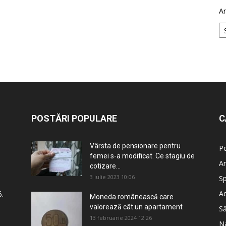
Ar
POSTĂRI POPULARE
C
Vârsta de pensionare pentru
Po
femei s-a modificat. Ce stagiu de
An
cotizare...
3 iulie 2023 10:06
Sp
Ad
.
Moneda românească care
valorează cât un apartament
S
13 februarie 2024 12:26
Na