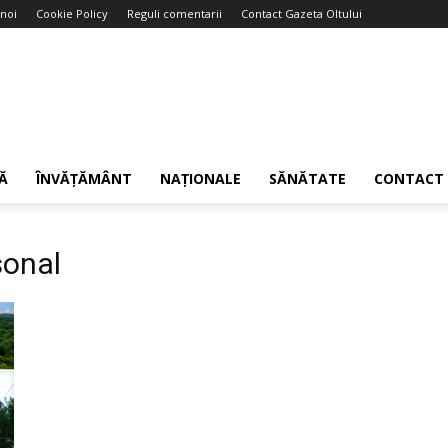
noi
Cookie Policy
Reguli comentarii
Contact Gazeta Oltului
Ă
ÎNVĂȚĂMÂNT
NAȚIONALE
SĂNĂTATE
CONTACT
sonal