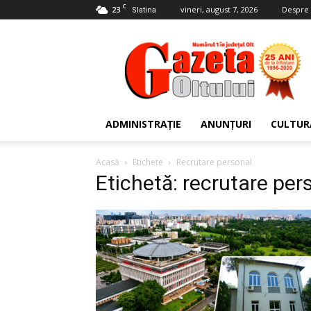
C
23
vineri, august 7, 2026
Despre 
Slatina
Gazeta
Oltului
ADMINISTRAȚIE
ANUNȚURI
CULTUR
Acasă
Etichete
Recrutare personal
Etichetă: recrutare per