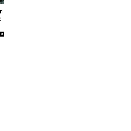
ri
e
0