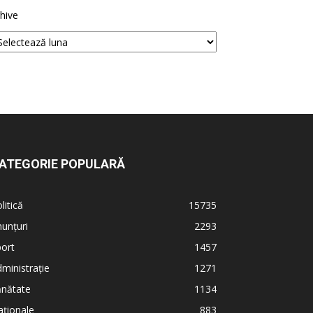
hive
ATEGORIE POPULARĂ
litică
15735
unțuri
2293
ort
1457
ministrație
1271
ănătate
1134
ționale
883