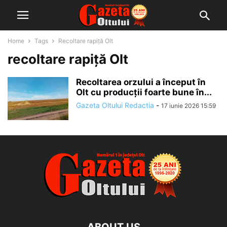
Home
Tags
Recoltare rapiță Olt
recoltare rapiță Olt
Recoltarea orzului a început în
Olt cu producții foarte bune în...
Gazeta Oltului Redactia
-
17 iunie 2026 15:59