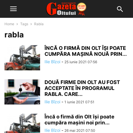
Home
Tags
Rabla
rabla
ÎNCĂ O FIRMĂ DIN OLT ÎŞI POATE
CUMPĂRA MAŞINĂ NOUĂ PRIN...
Ilie Bîzoi
-
25 iunie 2021 07:56
DOUĂ FIRME DIN OLT AU FOST
ACCEPTATE ÎN PROGRAMUL
RABLA. CARE...
Ilie Bîzoi
-
1 iunie 2021 07:51
Încă o firmă din Olt îşi poate
cumpăra maşini noi prin...
Ilie Bîzoi
-
26 mai 2021 07:50