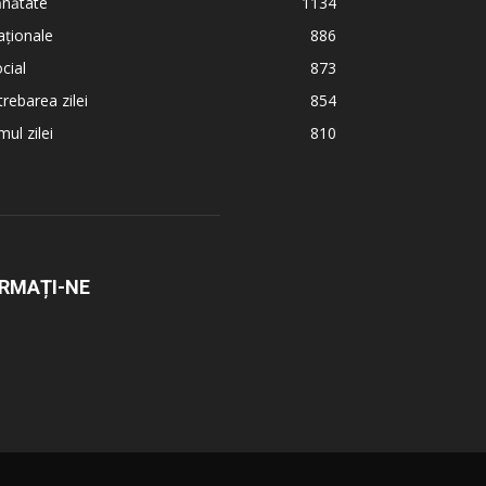
ănătate
1134
ționale
886
cial
873
trebarea zilei
854
ul zilei
810
RMAȚI-NE