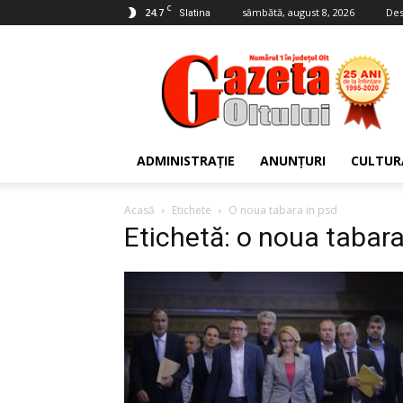
C
24.7
sâmbătă, august 8, 2026
Des
Slatina
Gazeta
Oltului
ADMINISTRAȚIE
ANUNȚURI
CULTUR
Acasă
Etichete
O noua tabara in psd
Etichetă: o noua tabara