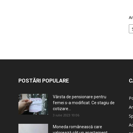
Ar
POSTĂRI POPULARE
C
Vârsta de pensionare pentru
Po
femei s-a modificat. Ce stagiu de
An
cotizare...
3 iulie 2023 10:06
Sp
Ad
Moneda românească care
valorează cât un apartament