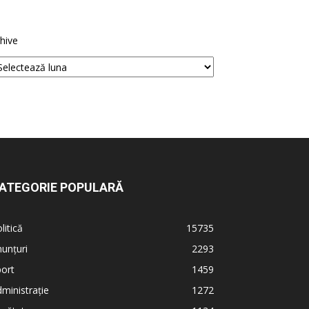
hive
ATEGORIE POPULARĂ
litică
15735
unțuri
2293
ort
1459
ministrație
1272