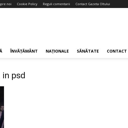
pre noi
Cookie Policy
Reguli comentarii
Contact Gazeta Oltului
Ă
ÎNVĂȚĂMÂNT
NAȚIONALE
SĂNĂTATE
CONTACT
 in psd