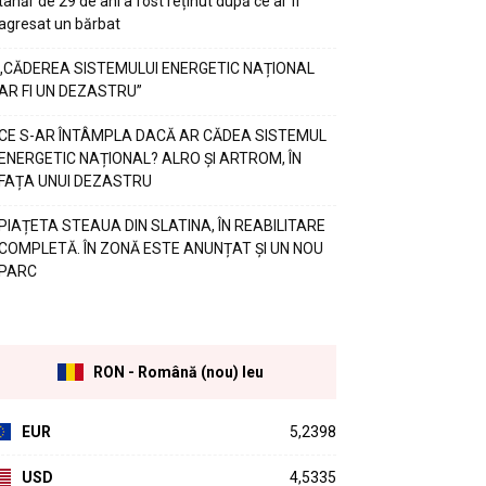
tânăr de 29 de ani a fost reținut după ce ar fi
agresat un bărbat
„CĂDEREA SISTEMULUI ENERGETIC NAȚIONAL
AR FI UN DEZASTRU”
CE S-AR ÎNTÂMPLA DACĂ AR CĂDEA SISTEMUL
ENERGETIC NAȚIONAL? ALRO ȘI ARTROM, ÎN
FAȚA UNUI DEZASTRU
PIAȚETA STEAUA DIN SLATINA, ÎN REABILITARE
COMPLETĂ. ÎN ZONĂ ESTE ANUNȚAT ȘI UN NOU
PARC
RON - Română (nou) leu
EUR
5,2398
USD
4,5335