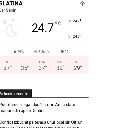
SLATINA
Cer Senin
°
24.7
°
C
24.7
°
24.7
49%
2.2m/s
2%
S
D
LUN
MAR
MIE
37
°
35
°
37
°
39
°
29
°
Articole recente
Podul care a legat două lumi în Antichitate
reapare din apele Dunării
Conflict izbucnit pe terasa unui local din Olt: un