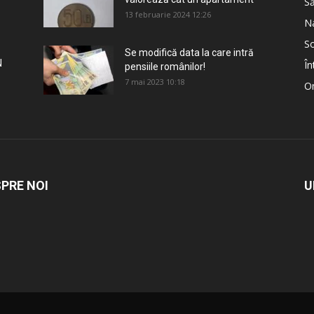
S
13 februarie 2024 12:26
Na
So
Se modifică data la care intră
N
În
pensiile românilor!
7 mai 2023 10:18
Om
PRE NOI
U