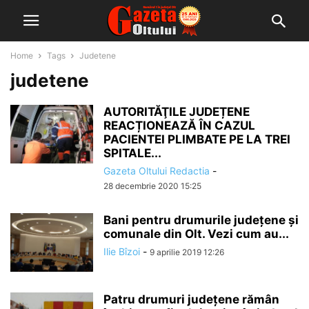
Home
Tags
Judetene
judetene
AUTORITĂŢILE JUDEȚENE
REACȚIONEAZĂ ÎN CAZUL
PACIENTEI PLIMBATE PE LA TREI
SPITALE...
Gazeta Oltului Redactia
-
28 decembrie 2020 15:25
Bani pentru drumurile județene și
comunale din Olt. Vezi cum au...
Ilie Bîzoi
-
9 aprilie 2019 12:26
Patru drumuri județene rămân