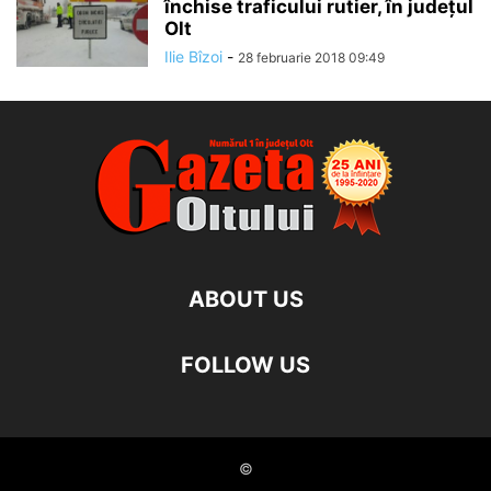
închise traficului rutier, în județul
Olt
Ilie Bîzoi
-
28 februarie 2018 09:49
ABOUT US
FOLLOW US
©