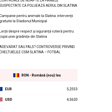
CONTROALE DE NOAPTE LA FIRMELE
SUSPECTATE CĂ POLUEAZĂ AERUL DIN SLATINA
Campanie pentru animale la Slatina: intervenții
gratuite la Stadionul Municipal
Lecții despre respect și siguranță rutieră pentru
copiii unei grădinițe din Slatina
ADEVĂRAT SAU FALS? CONTROVERSE PRIVIND
CHELTUIELILE CSM SLATINA – FOTBAL
RON - Română (nou) leu
EUR
5,2553
USD
4,5620