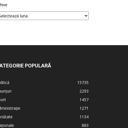
hive
ATEGORIE POPULARĂ
litică
15735
unțuri
2293
ort
1457
ministrație
1271
ănătate
1134
ționale
883