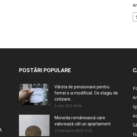
Ar
POSTĂRI POPULARE
C
Vârsta de pensionare pentru
Po
femei s-a modificat. Ce stagiu de
An
cotizare...
3 iulie 2023 10:06
Sp
Ad
Moneda românească care
valorează cât un apartament
S
A
13 februarie 2024 12:26
Na