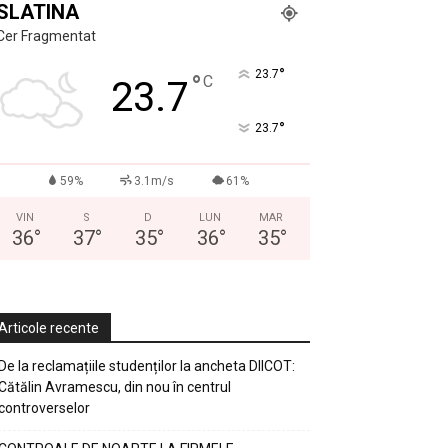
SLATINA
Cer Fragmentat
°
23.7
°
C
23.7
°
23.7
59%
3.1m/s
61%
VIN
S
D
LUN
MAR
36
°
37
°
35
°
36
°
35
°
Articole recente
De la reclamațiile studenților la ancheta DIICOT:
Cătălin Avramescu, din nou în centrul
controverselor