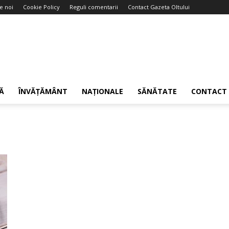
e noi
Cookie Policy
Reguli comentarii
Contact Gazeta Oltului
Ă
ÎNVĂȚĂMÂNT
NAȚIONALE
SĂNĂTATE
CONTACT