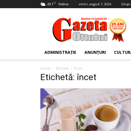
C
23.7
vineri, august 7, 2026
Despr
Slatina
Gazeta
Oltului
ADMINISTRAȚIE
ANUNȚURI
CULTUR
Acasă
Etichete
încet
Etichetă: încet