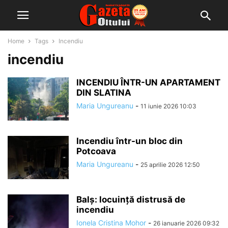
Home
Tags
Incendiu
incendiu
INCENDIU ÎNTR-UN APARTAMENT
DIN SLATINA
Maria Ungureanu
-
11 iunie 2026 10:03
Incendiu într-un bloc din
Potcoava
Maria Ungureanu
-
25 aprilie 2026 12:50
Balș: locuință distrusă de
incendiu
Ionela Cristina Mohor
-
26 ianuarie 2026 09:32