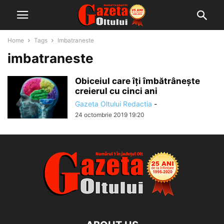
Home
Tags
Imbatraneste
imbatraneste
Obiceiul care îți îmbătrânește
creierul cu cinci ani
Gazeta Oltului Redactia
-
24 octombrie 2019 19:20