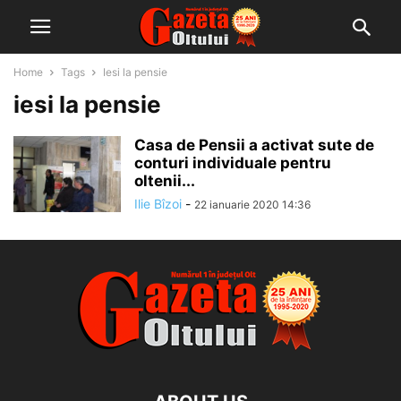
Home
Tags
Iesi la pensie
iesi la pensie
Casa de Pensii a activat sute de
conturi individuale pentru
oltenii...
Ilie Bîzoi
-
22 ianuarie 2020 14:36